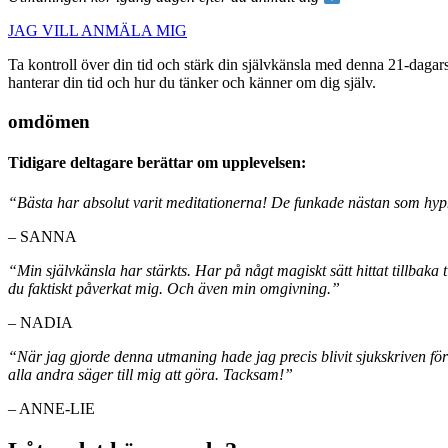
JAG VILL ANMÄLA MIG
Ta kontroll över din tid och stärk din självkänsla med denna 21-dagar
hanterar din tid och hur du tänker och känner om dig själv.
omdömen
Tidigare deltagare berättar om upplevelsen:
“Bästa har absolut varit meditationerna! De funkade nästan som hyp
– SANNA
“Min självkänsla har stärkts. Har på någt magiskt sätt hittat tillbaka ti
du faktiskt påverkat mig. Och även min omgivning.”
– NADIA
“När jag gjorde denna utmaning hade jag precis blivit sjukskriven fö
alla andra säger till mig att göra. Tacksam!”
– ANNE-LIE