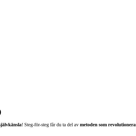
)
 självkänsla
! Steg-för-steg får du ta del av
metoden som revolutionerat