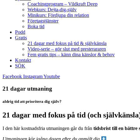
Coachingprogram – Vildkraft Deep
Webkurs: Dejta-dig-själv
Minikurs: Fördjupa din relation
Företagstjänster
Boka tid
Podd
Gratis
21 dagar med fokus på tid & självkänsla
Video-serie – gör slut med presterararen
Fem gratis tips – känn dina känslor & behov
Kontakt
SÖK
Facebook
Instagram
Youtube
21 dagar utmaning
aldrig tid att prioritera dig själv?
21 dagar med fokus på tid (och självkänsla
I den här kostnadsfria utmaningen går du från
tidsbrist till en bättre
Utmaningen kör igång dagen efter du anmält dig