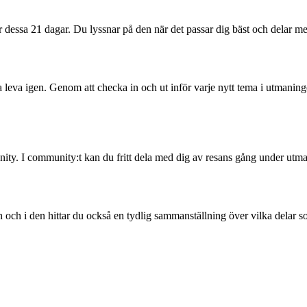
er dessa 21 dagar. Du lyssnar på den när det passar dig bäst och delar m
rja leva igen. Genom att checka in och ut inför varje nytt tema i utman
nity. I community:t kan du fritt dela med dig av resans gång under utm
 i den hittar du också en tydlig sammanställning över vilka delar s