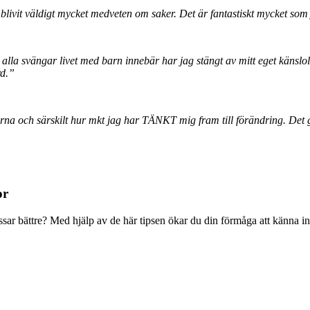
 blivit väldigt mycket medveten om saker. Det är fantastiskt mycket so
 svängar livet med barn innebär har jag stängt av mitt eget känsloliv til
rd.”
na och särskilt hur mkt jag har TÄNKT mig fram till förändring. Det gic
or
 bättre? Med hjälp av de här tipsen ökar du din förmåga att känna in din 