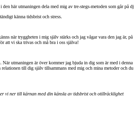
ag i den här utmaningen dela med mig av tre-stegs-metoden som går på dju
ständigt känna tidsbrist och stress.
känns när tryggheten i mig själv stärks och jag vågar vara den jag är, på
r att vi ska trivas och må bra i oss själva!
är utmaningen är över kommer jag bjuda in dig som är med i denna utma
a relationen till dig själv tillsammans med mig och mina metoder och du 
vi ner till kärnan med din känsla av tidsbrist och otillräcklighet