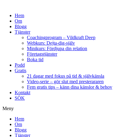
Hem
Om
Blogg
Tjänster
Coachingprogram – Vildkraft Deep
Webkurs: Dejta-dig-själv
Minikurs: Fördjupa din relation
Företagstjänster
Boka tid
Podd
Gratis
21 dagar med fokus på tid & självkänsla
Video-serie – gör slut med presterararen
Fem gratis tips – känn dina känslor & behov
Kontakt
SÖK
Meny
Hem
Om
Blogg
Tjänster