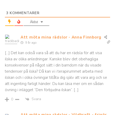
3
KOMMENTARER
Äldst
Att möta mina rädslor - Anna Finnborg
9 år ago
[…] Det kan också vara så att du har en rädsla för att visa
ilska av olika anledningar. Kanske blev det obehagliga
konsekvenser på något sätt i din barndom när du visade
tendenser på ilska? Då kan vi i terapirummet arbeta med
ilskan och i olika övningar tillåta dig själv att vara arg och se
att ingenting farligt händer. Du kan läsa mer om en sådan
övning i inlägget ”Den förbjudna ilskan”. […]
Svara
0
Att möta mina rädslor - Vildkraft - frigör