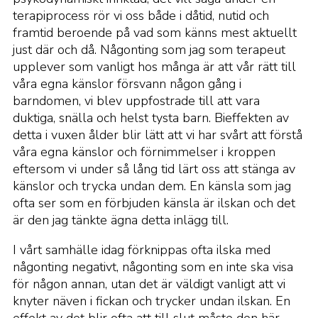
terapiprocess rör vi oss både i dåtid, nutid och
framtid beroende på vad som känns mest aktuellt
just där och då. Någonting som jag som terapeut
upplever som vanligt hos många är att vår rätt till
våra egna känslor försvann någon gång i
barndomen, vi blev uppfostrade till att vara
duktiga, snälla och helst tysta barn. Bieffekten av
detta i vuxen ålder blir lätt att vi har svårt att förstå
våra egna känslor och förnimmelser i kroppen
eftersom vi under så lång tid lärt oss att stänga av
känslor och trycka undan dem. En känsla som jag
ofta ser som en förbjuden känsla är ilskan och det
är den jag tänkte ägna detta inlägg till.
I vårt samhälle idag förknippas ofta ilska med
någonting negativt, någonting som en inte ska visa
för någon annan, utan det är väldigt vanligt att vi
knyter näven i fickan och trycker undan ilskan. En