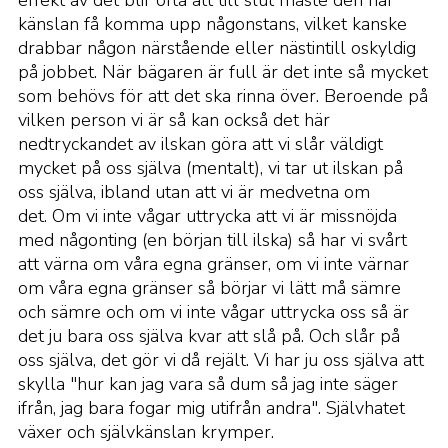
effekt av det blir ofta att till slut måste den här
känslan få komma upp någonstans, vilket kanske
drabbar någon närstående eller nästintill oskyldig
på jobbet. När bägaren är full är det inte så mycket
som behövs för att det ska rinna över. Beroende på
vilken person vi är så kan också det här
nedtryckandet av ilskan göra att vi slår väldigt
mycket på oss själva (mentalt), vi tar ut ilskan på
oss själva, ibland utan att vi är medvetna om
det. Om vi inte vågar uttrycka att vi är missnöjda
med någonting (en början till ilska) så har vi svårt
att värna om våra egna gränser, om vi inte värnar
om våra egna gränser så börjar vi lätt må sämre
och sämre och om vi inte vågar uttrycka oss så är
det ju bara oss själva kvar att slå på. Och slår på
oss själva, det gör vi då rejält. Vi har ju oss själva att
skylla "hur kan jag vara så dum så jag inte säger
ifrån, jag bara fogar mig utifrån andra". Självhatet
växer och självkänslan krymper.