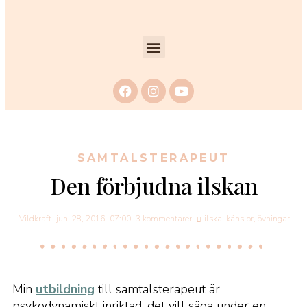
SAMTALSTERAPEUT
Den förbjudna ilskan
Vildkraft
juni 28, 2016
07:00
3 kommentarer
ilska
,
känslor
,
övningar
Min
utbildning
till samtalsterapeut är
psykodynamiskt inriktad, det vill säga under en