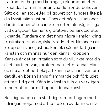
Ta fram en hög med tidningar, reklamblad eller
liknande. Ta fram mer än vad du tror du behöver.
Sätt dig i en stol eller på golvet och fundera lite på
din livssituation just nu. Finns det några situationer
där du känner att du inte kan eller inte vågar säga
vad du tycker, känner dig orättvist behandlad eller
liknande. Fundera om det finns några känslor kring
frustration, irritation, ilska, vrede eller liknande i din
kropp och sinne just nu. Försök i sådant fall gå in i
känslan och minnas hur den känns i kroppen.
Kanske är det en irritation som du vill rikta mot din
chef, partner, vän, förälder, barn eller annat. Här
och nu är det helt okej att känna det här, även om
det till en början känns främmande och förbjudet
att ta till dig det. Känn in känslan tills du verkligen
känner att du är mitt uppe i denna känsla.
Res dig nu upp och ställ dig framför högen med
tidningar. Börja med att ta upp en av dem och riv