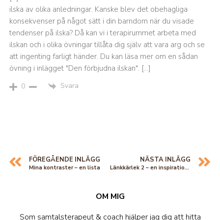
ilska av olika anledningar. Kanske blev det obehagliga
konsekvenser på något sätt i din barndom när du visade
tendenser på ilska? Då kan vi i terapirummet arbeta med
ilskan och i olika övningar tillåta dig själv att vara arg och se
att ingenting farligt händer. Du kan läsa mer om en sådan
övning i inlägget "Den förbjudna ilskan". […]
Svara
0
FÖREGÅENDE INLÄGG
NÄSTA INLÄGG
Mina kontraster – en lista
Länkkärlek 2 – en inspirationskälla i trädgården
OM MIG
Som samtalsterapeut & coach hjälper jag dig att hitta