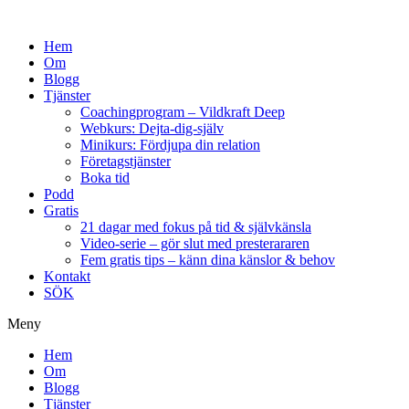
Hem
Om
Blogg
Tjänster
Coachingprogram – Vildkraft Deep
Webkurs: Dejta-dig-själv
Minikurs: Fördjupa din relation
Företagstjänster
Boka tid
Podd
Gratis
21 dagar med fokus på tid & självkänsla
Video-serie – gör slut med presterararen
Fem gratis tips – känn dina känslor & behov
Kontakt
SÖK
Meny
Hem
Om
Blogg
Tjänster