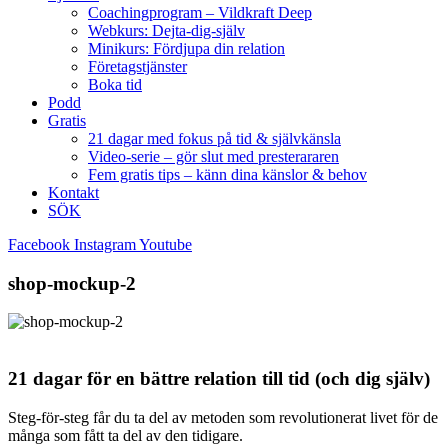
Coachingprogram – Vildkraft Deep
Webkurs: Dejta-dig-själv
Minikurs: Fördjupa din relation
Företagstjänster
Boka tid
Podd
Gratis
21 dagar med fokus på tid & självkänsla
Video-serie – gör slut med presterararen
Fem gratis tips – känn dina känslor & behov
Kontakt
SÖK
Facebook
Instagram
Youtube
shop-mockup-2
21 dagar för en bättre relation till tid (och dig själv)
Steg-för-steg får du ta del av metoden som revolutionerat livet för de
många som fått ta del av den tidigare.