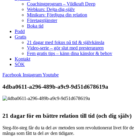
Coachingprogram – Vildkraft Deep
Webkurs: Dejta-dig-själv
Minikurs: Fördjupa din relation
Företagstjänster
Boka tid
Podd
Gratis
21 dagar med fokus på tid & självkänsla
Video-serie – gör slut med presterararen
Fem gratis tips – känn dina känslor & behov
Kontakt
SÖK
Facebook
Instagram
Youtube
4dba0611-a296-489b-a9c9-9d51d678619a
21 dagar för en bättre relation till tid (och dig själv)
Steg-för-steg får du ta del av metoden som revolutionerat livet för de
många som fått ta del av den tidigare.