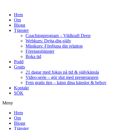
Hem
Om
Blogg
Tjänster
Coachingprogram – Vildkraft Deep
Webkurs: Dejta-dig-själv
Minikurs: Fördjupa din relation
Företagstjänster
Boka tid
Podd
Gratis
21 dagar med fokus på tid & självkänsla
Video-serie – gör slut med presterararen
Fem gratis tips – känn dina känslor & behov
Kontakt
SÖK
Meny
Hem
Om
Blogg
Tjänster