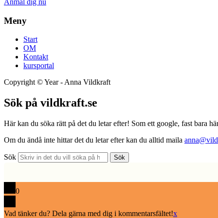
Anmäl dig nu
Meny
Start
OM
Kontakt
kursportal
Copyright ©
Year
- Anna Vildkraft
Sök på vildkraft.se
Här kan du söka rätt på det du letar efter! Som ett google, fast bara här
Om du ändå inte hittar det du letar efter kan du alltid maila
anna@vildk
Sök
Sök
0
Vad tänker du? Dela gärna med dig i kommentarsfältet!
x