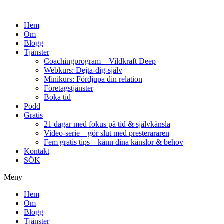
Hem
Om
Blogg
Tjänster
Coachingprogram – Vildkraft Deep
Webkurs: Dejta-dig-själv
Minikurs: Fördjupa din relation
Företagstjänster
Boka tid
Podd
Gratis
21 dagar med fokus på tid & självkänsla
Video-serie – gör slut med presterararen
Fem gratis tips – känn dina känslor & behov
Kontakt
SÖK
Meny
Hem
Om
Blogg
Tjänster