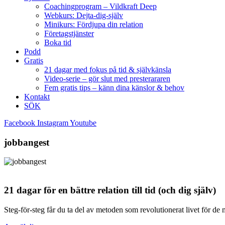
Coachingprogram – Vildkraft Deep
Webkurs: Dejta-dig-själv
Minikurs: Fördjupa din relation
Företagstjänster
Boka tid
Podd
Gratis
21 dagar med fokus på tid & självkänsla
Video-serie – gör slut med presterararen
Fem gratis tips – känn dina känslor & behov
Kontakt
SÖK
Facebook
Instagram
Youtube
jobbangest
21 dagar för en bättre relation till tid (och dig själv)
Steg-för-steg får du ta del av metoden som revolutionerat livet för de 