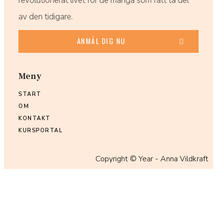
revolutionerat livet för de många som fått ta del
av den tidigare.
ANMÄL DIG NU
Meny
START
OM
KONTAKT
KURSPORTAL
Copyright ©
Year
- Anna Vildkraft