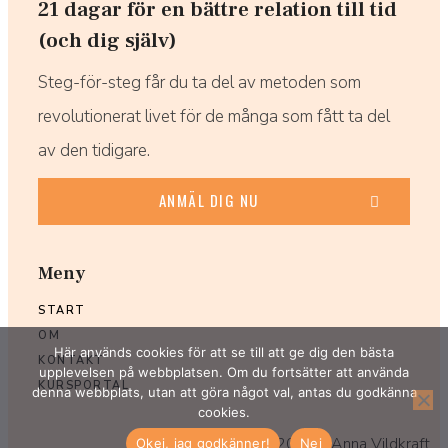
21 dagar för en bättre relation till tid
(och dig själv)
Steg-för-steg får du ta del av metoden som
revolutionerat livet för de många som fått ta del
av den tidigare.
ANMÄL DIG NU
Meny
START
OM
Här används cookies för att se till att ge dig den bästa
KONTAKT
upplevelsen på webbplatsen. Om du fortsätter att använda
KURSPORTAL
denna webbplats, utan att göra något val, antas du godkänna
cookies.
Copyright ©
2026
- Anna Vildkraft
Okej, jag godkänner!
Nej