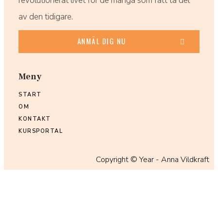
revolutionerat livet för de många som fått ta del
av den tidigare.
ANMÄL DIG NU
Meny
START
OM
KONTAKT
KURSPORTAL
Copyright ©
Year
- Anna Vildkraft