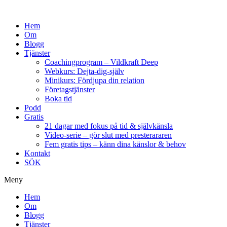
Hem
Om
Blogg
Tjänster
Coachingprogram – Vildkraft Deep
Webkurs: Dejta-dig-själv
Minikurs: Fördjupa din relation
Företagstjänster
Boka tid
Podd
Gratis
21 dagar med fokus på tid & självkänsla
Video-serie – gör slut med presterararen
Fem gratis tips – känn dina känslor & behov
Kontakt
SÖK
Meny
Hem
Om
Blogg
Tjänster