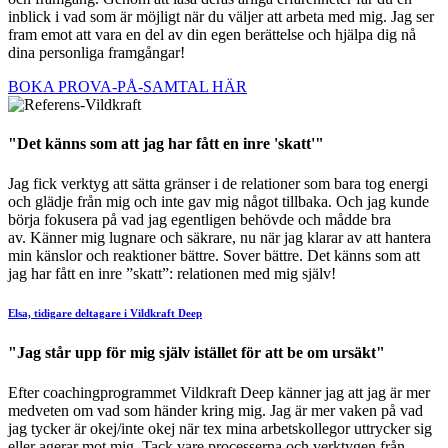
inblick i vad som är möjligt när du väljer att arbeta med mig. Jag ser
fram emot att vara en del av din egen berättelse och hjälpa dig nå
dina personliga framgångar!
BOKA PROVA-PÅ-SAMTAL HÄR
"Det känns som att jag har fått en inre 'skatt'"
Jag fick verktyg att sätta gränser i de relationer som bara tog energi
och glädje från mig och inte gav mig något tillbaka. Och jag kunde
börja fokusera på vad jag egentligen behövde och mådde bra
av. Känner mig lugnare och säkrare, nu när jag klarar av att hantera
min känslor och reaktioner bättre. Sover bättre. Det känns som att
jag har fått en inre ”skatt”: relationen med mig själv!
Elsa, tidigare deltagare i Vildkraft Deep
"Jag står upp för mig själv istället för att be om ursäkt"
Efter coachingprogrammet Vildkraft Deep känner jag att jag är mer
medveten om vad som händer kring mig. Jag är mer vaken på vad
jag tycker är okej/inte okej när tex mina arbetskollegor uttrycker sig
eller agerar mot mig. Tack vare processerna och verktygen från