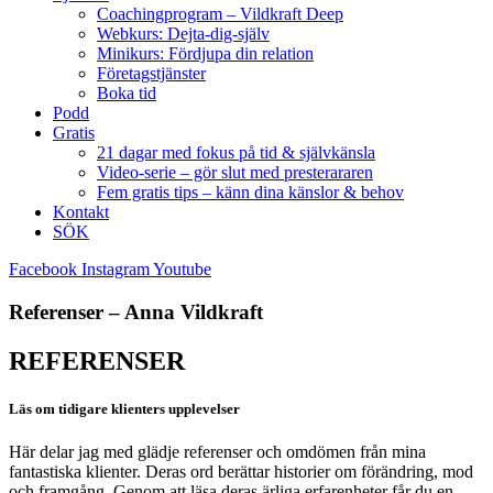
Coachingprogram – Vildkraft Deep
Webkurs: Dejta-dig-själv
Minikurs: Fördjupa din relation
Företagstjänster
Boka tid
Podd
Gratis
21 dagar med fokus på tid & självkänsla
Video-serie – gör slut med presterararen
Fem gratis tips – känn dina känslor & behov
Kontakt
SÖK
Facebook
Instagram
Youtube
Referenser – Anna Vildkraft
REFERENSER
Läs om tidigare klienters upplevelser
Här delar jag med glädje referenser och omdömen från mina
fantastiska klienter. Deras ord berättar historier om förändring, mod
och framgång. Genom att läsa deras ärliga erfarenheter får du en