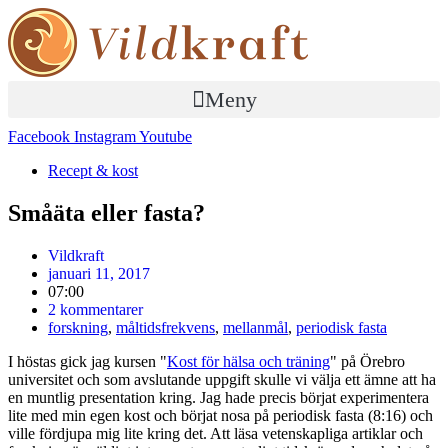
Meny
Facebook
Instagram
Youtube
Recept & kost
Småäta eller fasta?
Vildkraft
januari 11, 2017
07:00
2 kommentarer
forskning
,
måltidsfrekvens
,
mellanmål
,
periodisk fasta
I höstas gick jag kursen "
Kost för hälsa och träning
" på Örebro
universitet och som avslutande uppgift skulle vi välja ett ämne att ha
en muntlig presentation kring. Jag hade precis börjat experimentera
lite med min egen kost och börjat nosa på periodisk fasta (8:16) och
ville fördjupa mig lite kring det. Att läsa vetenskapliga artiklar och