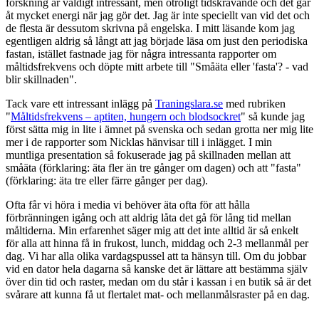
forskning är väldigt intressant, men otroligt tidskrävande och det går
åt mycket energi när jag gör det. Jag är inte speciellt van vid det och
de flesta är dessutom skrivna på engelska. I mitt läsande kom jag
egentligen aldrig så långt att jag började läsa om just den periodiska
fastan, istället fastnade jag för några intressanta rapporter om
måltidsfrekvens och döpte mitt arbete till "Småäta eller 'fasta'? - vad
blir skillnaden".
Tack vare ett intressant inlägg på
Traningslara.se
med rubriken
"
Måltidsfrekvens – aptiten, hungern och blodsockret
" så kunde jag
först sätta mig in lite i ämnet på svenska och sedan grotta ner mig lite
mer i de rapporter som Nicklas hänvisar till i inlägget. I min
muntliga presentation så fokuserade jag på skillnaden mellan att
småäta (förklaring: äta fler än tre gånger om dagen) och att "fasta"
(förklaring: äta tre eller färre gånger per dag).
Ofta får vi höra i media vi behöver äta ofta för att hålla
förbränningen igång och att aldrig låta det gå för lång tid mellan
måltiderna. Min erfarenhet säger mig att det inte alltid är så enkelt
för alla att hinna få in frukost, lunch, middag och 2-3 mellanmål per
dag. Vi har alla olika vardagspussel att ta hänsyn till. Om du jobbar
vid en dator hela dagarna så kanske det är lättare att bestämma själv
över din tid och raster, medan om du står i kassan i en butik så är det
svårare att kunna få ut flertalet mat- och mellanmålsraster på en dag.