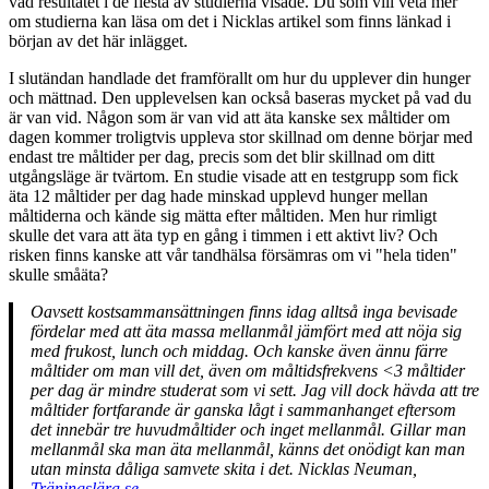
vad resultatet i de flesta av studierna visade. Du som vill veta mer
om studierna kan läsa om det i Nicklas artikel som finns länkad i
början av det här inlägget.
I slutändan handlade det framförallt om hur du upplever din hunger
och mättnad. Den upplevelsen kan också baseras mycket på vad du
är van vid. Någon som är van vid att äta kanske sex måltider om
dagen kommer troligtvis uppleva stor skillnad om denne börjar med
endast tre måltider per dag, precis som det blir skillnad om ditt
utgångsläge är tvärtom. En studie visade att en testgrupp som fick
äta 12 måltider per dag hade minskad upplevd hunger mellan
måltiderna och kände sig mätta efter måltiden. Men hur rimligt
skulle det vara att äta typ en gång i timmen i ett aktivt liv? Och
risken finns kanske att vår tandhälsa försämras om vi "hela tiden"
skulle småäta?
Oavsett kostsammansättningen finns idag alltså inga bevisade
fördelar med att äta massa mellanmål jämfört med att nöja sig
med frukost, lunch och middag. Och kanske även ännu färre
måltider om man vill det, även om måltidsfrekvens <3 måltider
per dag är mindre studerat som vi sett. Jag vill dock hävda att tre
måltider fortfarande är ganska lågt i sammanhanget eftersom
det innebär tre huvudmåltider och inget mellanmål. Gillar man
mellanmål ska man äta mellanmål, känns det onödigt kan man
utan minsta dåliga samvete skita i det. Nicklas Neuman,
Träningslära.se