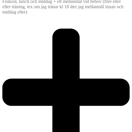
Frukost, lunch och middag + ett mellanmål vid behov (före eller
efter träning, tex om jag tränar kl 18 äter jag mellanmål innan och
middag efter)