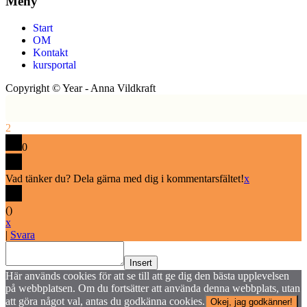
Meny
Start
OM
Kontakt
kursportal
Copyright ©
Year
- Anna Vildkraft
2
0
Vad tänker du? Dela gärna med dig i kommentarsfältet!
x
(
)
x
|
Svara
Insert
Här används cookies för att se till att ge dig den bästa upplevelsen
på webbplatsen. Om du fortsätter att använda denna webbplats, utan
att göra något val, antas du godkänna cookies.
Okej, jag godkänner!