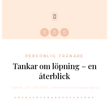
PERSONLIG TRÄNARE
Tankar om löpning – en
återblick
Vildkraft
juli 9, 2016
07:00
2 kommentarer
inre rösten
,
löpning