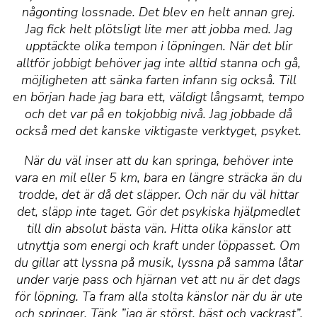
någonting lossnade. Det blev en helt annan grej.
Jag fick helt plötsligt lite mer att jobba med. Jag
upptäckte olika tempon i löpningen. När det blir
alltför jobbigt behöver jag inte alltid stanna och gå,
möjligheten att sänka farten infann sig också. Till
en början hade jag bara ett, väldigt långsamt, tempo
och det var på en tokjobbig nivå. Jag jobbade då
också med det kanske viktigaste verktyget, psyket.
När du väl inser att du kan springa, behöver inte
vara en mil eller 5 km, bara en längre sträcka än du
trodde, det är då det släpper. Och när du väl hittar
det, släpp inte taget. Gör det psykiska hjälpmedlet
till din absolut bästa vän. Hitta olika känslor att
utnyttja som energi och kraft under löppasset. Om
du gillar att lyssna på musik, lyssna på samma låtar
under varje pass och hjärnan vet att nu är det dags
för löpning. Ta fram alla stolta känslor när du är ute
och springer. Tänk ”jag är störst, bäst och vackrast”.