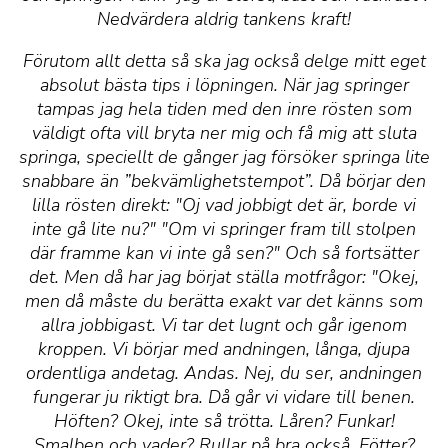
Nedvärdera aldrig tankens kraft!
Förutom allt detta så ska jag också delge mitt eget
absolut bästa tips i löpningen. När jag springer
tampas jag hela tiden med den inre rösten som
väldigt ofta vill bryta ner mig och få mig att sluta
springa, speciellt de gånger jag försöker springa lite
snabbare än ”bekvämlighetstempot”. Då börjar den
lilla rösten direkt: "Oj vad jobbigt det är, borde vi
inte gå lite nu?" "Om vi springer fram till stolpen
där framme kan vi inte gå sen?" Och så fortsätter
det. Men då har jag börjat ställa motfrågor: "Okej,
men då måste du berätta exakt var det känns som
allra jobbigast. Vi tar det lugnt och går igenom
kroppen. Vi börjar med andningen, långa, djupa
ordentliga andetag. Andas. Nej, du ser, andningen
fungerar ju riktigt bra. Då går vi vidare till benen.
Höften? Okej, inte så trötta. Låren? Funkar!
Smalben och vader? Rullar på bra också. Fötter?