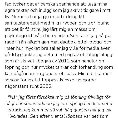
Jag tycker det är ganska spännande att läsa mina
egna texter och inlägg som jag skrivit tidigare i mitt
liv. Numera har jag ju en utbildning till
samtalsterapeut med mig i ryggen och tror ibland
att det är först nu jag lärt mig en massa om
psykologi och våra beteenden. Sen läser jag några
rader från någon gammal dagbok, eller blogg, och
inser hur mycket bra saker jag ville förmedla även
då. Idag tänkte jag dela med mig av ett blogginlägg
som är skrivet i början av 2012 som handlar om
löpning och hur mycket tankar och förhandling som
kan pågå inom mig under ett pass. Mina första mer
seriösa försök till löppass kanske jag gjorde
någonstans runt 2006.
"När jag först försökte mig på löpning frivilligt för
några år sedan orkade jag inte springa en kilometer
i sträck. Jag kommer så väl ihåg glädjen när jag väl
lyckades. Sen efter x antal löppass var det som