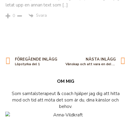
letat upp en annan text som […]
Svara
0
FÖREGÅENDE INLÄGG
NÄSTA INLÄGG
Löpstyrka del 1
Vänskap och att vara en del av gemenskapen
OM MIG
Som samtalsterapeut & coach hjälper jag dig att hitta
mod och tid att möta det som är du, dina känslor och
behov.