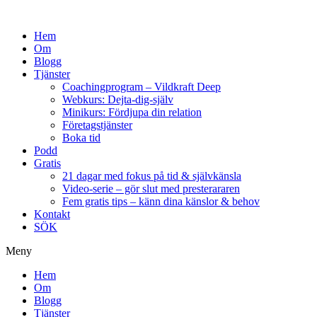
Hem
Om
Blogg
Tjänster
Coachingprogram – Vildkraft Deep
Webkurs: Dejta-dig-själv
Minikurs: Fördjupa din relation
Företagstjänster
Boka tid
Podd
Gratis
21 dagar med fokus på tid & självkänsla
Video-serie – gör slut med presterararen
Fem gratis tips – känn dina känslor & behov
Kontakt
SÖK
Meny
Hem
Om
Blogg
Tjänster