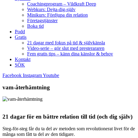
Coachingprogram – Vildkraft Deep
Webkurs: Dejta-dig-själv
Minikurs: Fördjupa din relation
Företagstjänster
Boka tid
Podd
Gratis
21 dagar med fokus på tid & självkänsla
Video-serie – gör slut med presterararen
Fem gratis tips – känn dina känslor & behov
Kontakt
SÖK
Facebook
Instagram
Youtube
vam-återhämtning
21 dagar för en bättre relation till tid (och dig själv)
Steg-för-steg får du ta del av metoden som revolutionerat livet för de
många som fått ta del av den tidigare.