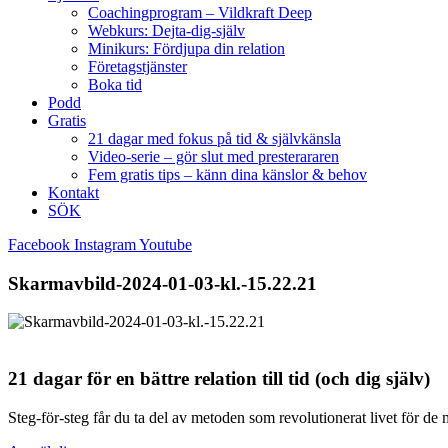
Coachingprogram – Vildkraft Deep
Webkurs: Dejta-dig-själv
Minikurs: Fördjupa din relation
Företagstjänster
Boka tid
Podd
Gratis
21 dagar med fokus på tid & självkänsla
Video-serie – gör slut med presterararen
Fem gratis tips – känn dina känslor & behov
Kontakt
SÖK
Facebook
Instagram
Youtube
Skarmavbild-2024-01-03-kl.-15.22.21
21 dagar för en bättre relation till tid (och dig själv)
Steg-för-steg får du ta del av metoden som revolutionerat livet för de 