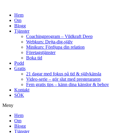
Hem
Om
Blogg
Tjänster
Coachingprogram – Vildkraft Deep
Webkurs: Dejta-dig-själv
Minikurs: Fördjupa din relation
Företagstjänster
Boka tid
Podd
Gratis
21 dagar med fokus på tid & självkänsla
Video-serie – gör slut med presterararen
Fem gratis tips – känn dina känslor & behov
Kontakt
SÖK
Meny
Hem
Om
Blogg
Tjänster