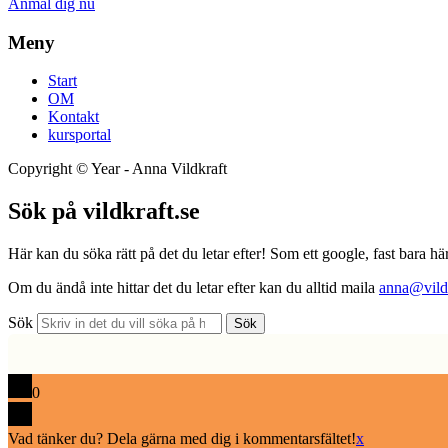
Anmäl dig nu
Meny
Start
OM
Kontakt
kursportal
Copyright ©
Year
- Anna Vildkraft
Sök på vildkraft.se
Här kan du söka rätt på det du letar efter! Som ett google, fast bara här
Om du ändå inte hittar det du letar efter kan du alltid maila
anna@vildk
Sök
Sök
0
Vad tänker du? Dela gärna med dig i kommentarsfältet!
x