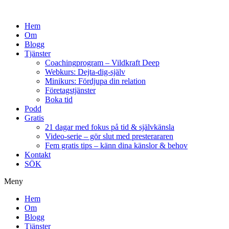
Hem
Om
Blogg
Tjänster
Coachingprogram – Vildkraft Deep
Webkurs: Dejta-dig-själv
Minikurs: Fördjupa din relation
Företagstjänster
Boka tid
Podd
Gratis
21 dagar med fokus på tid & självkänsla
Video-serie – gör slut med presterararen
Fem gratis tips – känn dina känslor & behov
Kontakt
SÖK
Meny
Hem
Om
Blogg
Tjänster