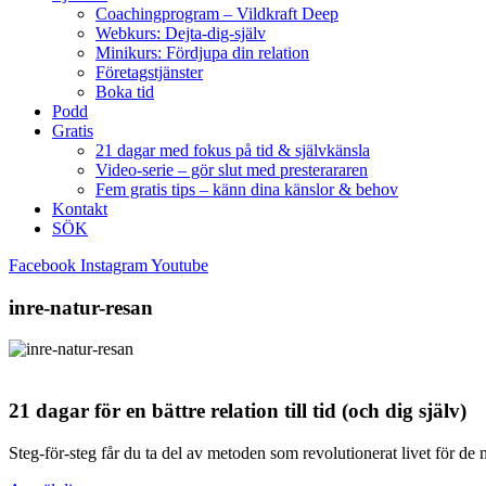
Coachingprogram – Vildkraft Deep
Webkurs: Dejta-dig-själv
Minikurs: Fördjupa din relation
Företagstjänster
Boka tid
Podd
Gratis
21 dagar med fokus på tid & självkänsla
Video-serie – gör slut med presterararen
Fem gratis tips – känn dina känslor & behov
Kontakt
SÖK
Facebook
Instagram
Youtube
inre-natur-resan
21 dagar för en bättre relation till tid (och dig själv)
Steg-för-steg får du ta del av metoden som revolutionerat livet för de 