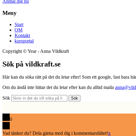
Anmäl dig nu
Meny
Start
OM
Kontakt
kursportal
Copyright ©
Year
- Anna Vildkraft
Sök på vildkraft.se
Här kan du söka rätt på det du letar efter! Som ett google, fast bara här
Om du ändå inte hittar det du letar efter kan du alltid maila
anna@vildk
Sök
Sök
0
Vad tänker du? Dela gärna med dig i kommentarsfältet!
x