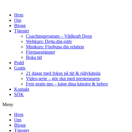
Hem
Om
Blogg
Tjänster
Coachingprogram – Vildkraft Deep
Webkurs: Dejta-dig-själv
Minikurs: Fördjupa din relation
Företagstjänster
Boka tid
Podd
Gratis
21 dagar med fokus på tid & självkänsla
Video-serie – gör slut med presterararen
Fem gratis tips – känn dina känslor & behov
Kontakt
SÖK
Meny
Hem
Om
Blogg
Tjänster