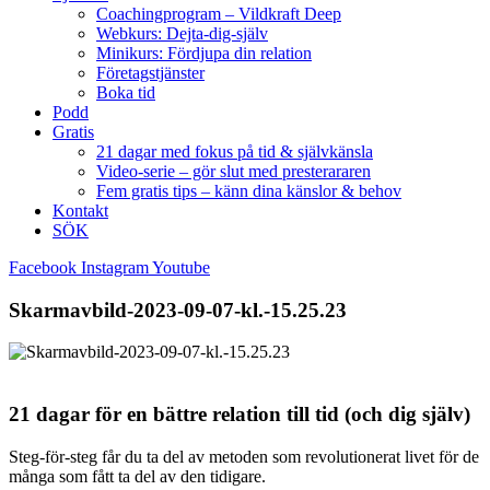
Coachingprogram – Vildkraft Deep
Webkurs: Dejta-dig-själv
Minikurs: Fördjupa din relation
Företagstjänster
Boka tid
Podd
Gratis
21 dagar med fokus på tid & självkänsla
Video-serie – gör slut med presterararen
Fem gratis tips – känn dina känslor & behov
Kontakt
SÖK
Facebook
Instagram
Youtube
Skarmavbild-2023-09-07-kl.-15.25.23
21 dagar för en bättre relation till tid (och dig själv)
Steg-för-steg får du ta del av metoden som revolutionerat livet för de
många som fått ta del av den tidigare.