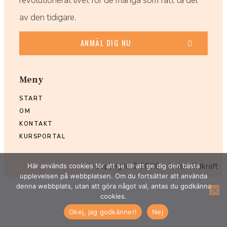
revolutionerat livet för de många som fått ta del
av den tidigare.
ANMÄL DIG NU
Meny
START
OM
KONTAKT
KURSPORTAL
Copyright ©
2026
- Anna Vildkraft
Här används cookies för att se till att ge dig den bästa
upplevelsen på webbplatsen. Om du fortsätter att använda
denna webbplats, utan att göra något val, antas du godkänna
cookies.
Okej, jag godkänner!
Nej