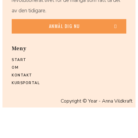
revolutionerat livet för de många som fått ta del
av den tidigare.
ANMÄL DIG NU
Meny
START
OM
KONTAKT
KURSPORTAL
Copyright ©
Year
- Anna Vildkraft