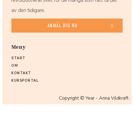
revolutionerat livet för de många som fått ta del
av den tidigare.
ANMÄL DIG NU
Meny
START
OM
KONTAKT
KURSPORTAL
Copyright ©
Year
- Anna Vildkraft