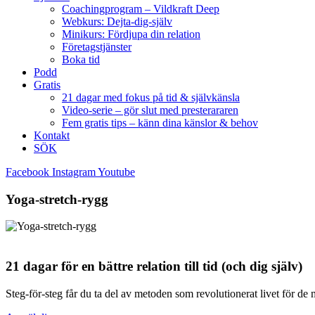
Coachingprogram – Vildkraft Deep
Webkurs: Dejta-dig-själv
Minikurs: Fördjupa din relation
Företagstjänster
Boka tid
Podd
Gratis
21 dagar med fokus på tid & självkänsla
Video-serie – gör slut med presterararen
Fem gratis tips – känn dina känslor & behov
Kontakt
SÖK
Facebook
Instagram
Youtube
Yoga-stretch-rygg
21 dagar för en bättre relation till tid (och dig själv)
Steg-för-steg får du ta del av metoden som revolutionerat livet för de 