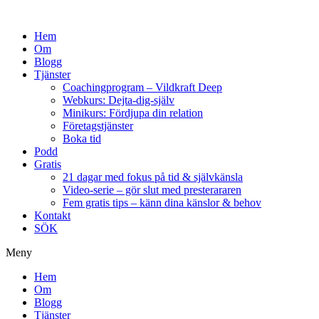
Hem
Om
Blogg
Tjänster
Coachingprogram – Vildkraft Deep
Webkurs: Dejta-dig-själv
Minikurs: Fördjupa din relation
Företagstjänster
Boka tid
Podd
Gratis
21 dagar med fokus på tid & självkänsla
Video-serie – gör slut med presterararen
Fem gratis tips – känn dina känslor & behov
Kontakt
SÖK
Meny
Hem
Om
Blogg
Tjänster