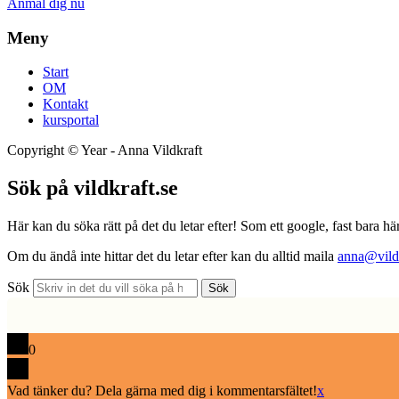
Anmäl dig nu
Meny
Start
OM
Kontakt
kursportal
Copyright ©
Year
- Anna Vildkraft
Sök på vildkraft.se
Här kan du söka rätt på det du letar efter! Som ett google, fast bara här
Om du ändå inte hittar det du letar efter kan du alltid maila
anna@vildk
Sök
Sök
0
Vad tänker du? Dela gärna med dig i kommentarsfältet!
x