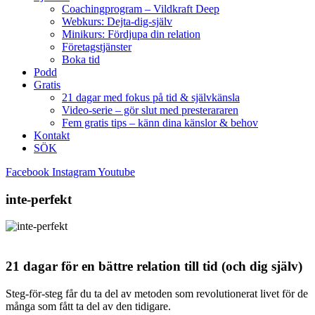
Coachingprogram – Vildkraft Deep
Webkurs: Dejta-dig-själv
Minikurs: Fördjupa din relation
Företagstjänster
Boka tid
Podd
Gratis
21 dagar med fokus på tid & självkänsla
Video-serie – gör slut med presterararen
Fem gratis tips – känn dina känslor & behov
Kontakt
SÖK
Facebook
Instagram
Youtube
inte-perfekt
21 dagar för en bättre relation till tid (och dig själv)
Steg-för-steg får du ta del av metoden som revolutionerat livet för de
många som fått ta del av den tidigare.