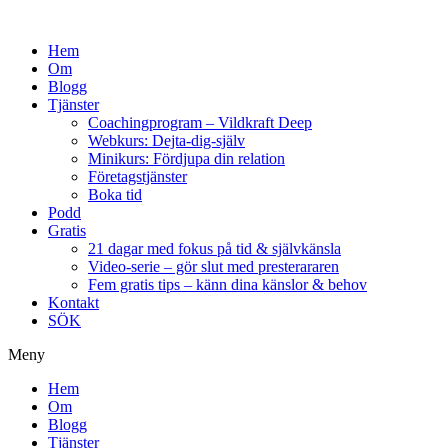
Hem
Om
Blogg
Tjänster
Coachingprogram – Vildkraft Deep
Webkurs: Dejta-dig-själv
Minikurs: Fördjupa din relation
Företagstjänster
Boka tid
Podd
Gratis
21 dagar med fokus på tid & självkänsla
Video-serie – gör slut med presterararen
Fem gratis tips – känn dina känslor & behov
Kontakt
SÖK
Meny
Hem
Om
Blogg
Tjänster