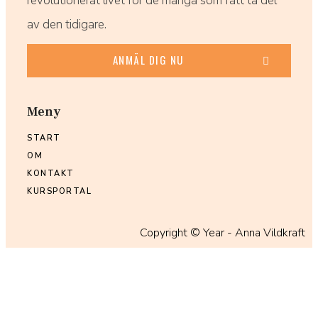
revolutionerat livet för de många som fått ta del
av den tidigare.
ANMÄL DIG NU
Meny
START
OM
KONTAKT
KURSPORTAL
Copyright ©
Year
- Anna Vildkraft