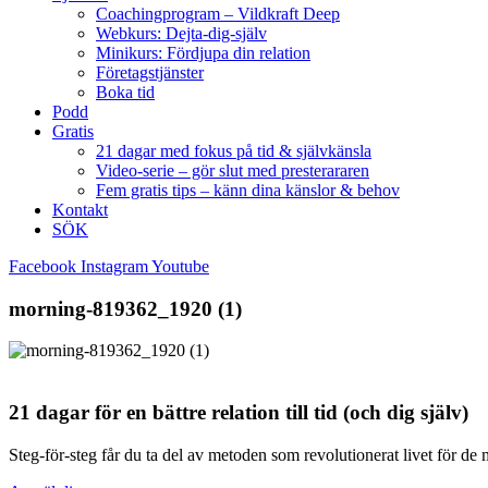
Coachingprogram – Vildkraft Deep
Webkurs: Dejta-dig-själv
Minikurs: Fördjupa din relation
Företagstjänster
Boka tid
Podd
Gratis
21 dagar med fokus på tid & självkänsla
Video-serie – gör slut med presterararen
Fem gratis tips – känn dina känslor & behov
Kontakt
SÖK
Facebook
Instagram
Youtube
morning-819362_1920 (1)
21 dagar för en bättre relation till tid (och dig själv)
Steg-för-steg får du ta del av metoden som revolutionerat livet för de 