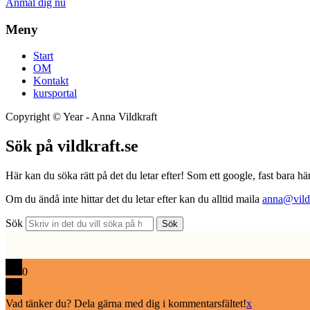
Anmäl dig nu
Meny
Start
OM
Kontakt
kursportal
Copyright ©
Year
- Anna Vildkraft
Sök på vildkraft.se
Här kan du söka rätt på det du letar efter! Som ett google, fast bara här
Om du ändå inte hittar det du letar efter kan du alltid maila
anna@vildk
Sök
Sök
0
Vad tänker du? Dela gärna med dig i kommentarsfältet!
x