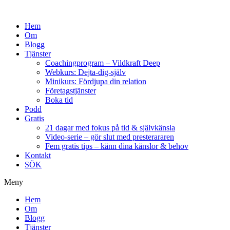
Hem
Om
Blogg
Tjänster
Coachingprogram – Vildkraft Deep
Webkurs: Dejta-dig-själv
Minikurs: Fördjupa din relation
Företagstjänster
Boka tid
Podd
Gratis
21 dagar med fokus på tid & självkänsla
Video-serie – gör slut med presterararen
Fem gratis tips – känn dina känslor & behov
Kontakt
SÖK
Meny
Hem
Om
Blogg
Tjänster