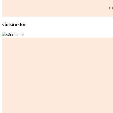
H
vårkänslor