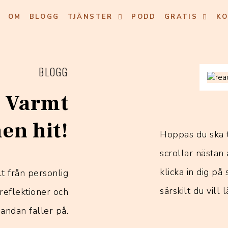
OM
BLOGG
TJÄNSTER
PODD
GRATIS
K
BLOGG
 Varmt
n hit!
Hoppas du ska 
scrollar nästan 
klicka in dig på
t från personlig
särskilt du vill
reflektioner och
andan faller på.