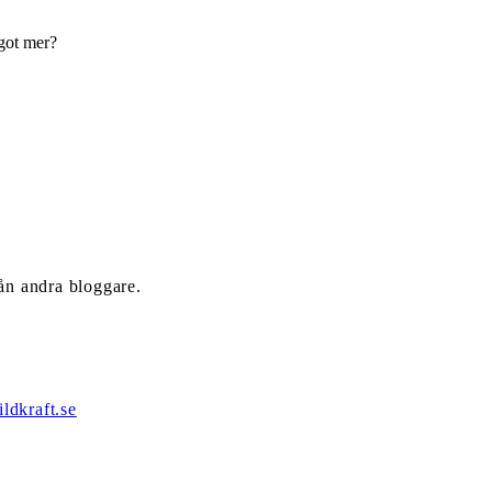
got mer?
rån andra bloggare.
ldkraft.se