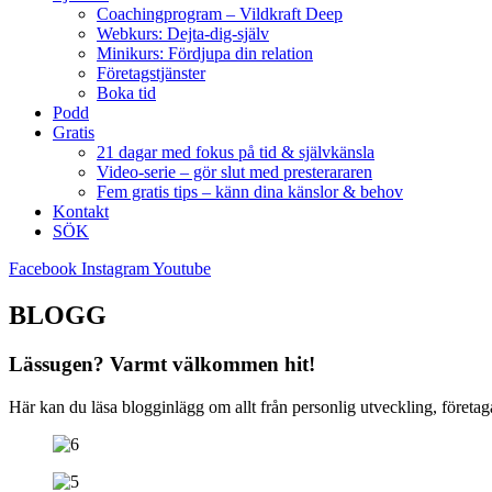
Coachingprogram – Vildkraft Deep
Webkurs: Dejta-dig-själv
Minikurs: Fördjupa din relation
Företagstjänster
Boka tid
Podd
Gratis
21 dagar med fokus på tid & självkänsla
Video-serie – gör slut med presterararen
Fem gratis tips – känn dina känslor & behov
Kontakt
SÖK
Facebook
Instagram
Youtube
BLOGG
Lässugen? Varmt välkommen hit!
Här kan du läsa blogginlägg om allt från personlig utveckling, företa