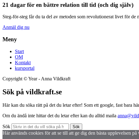
21 dagar för en bättre relation till tid (och dig själv)
Steg-för-steg får du ta del av metoden som revolutionerat livet för de 
Anmäl dig nu
Meny
Start
OM
Kontakt
kursportal
Copyright ©
Year
- Anna Vildkraft
Sök på vildkraft.se
Här kan du söka rätt på det du letar efter! Som ett google, fast bara här
Om du ändå inte hittar det du letar efter kan du alltid maila
anna@vildk
Sök
Sök
Här används cookies för att se till att ge dig den bästa upplevelsen p