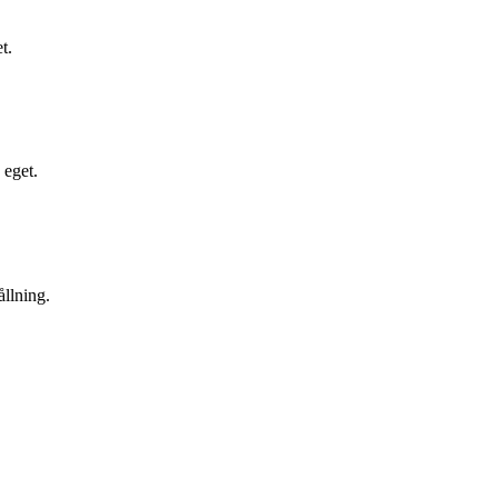
t.
 eget.
ållning.