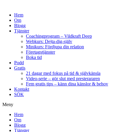
Hem
Om
Blogg
Tjänster
Coachingprogram – Vildkraft Deep
Webkurs: Dejta-dig-själv
Minikurs: Fördjupa din relation
Företagstjänster
Boka tid
Podd
Gratis
21 dagar med fokus på tid & självkänsla
Video-serie – gör slut med presterararen
Fem gratis tips – känn dina känslor & behov
Kontakt
SÖK
Meny
Hem
Om
Blogg
Tjänster