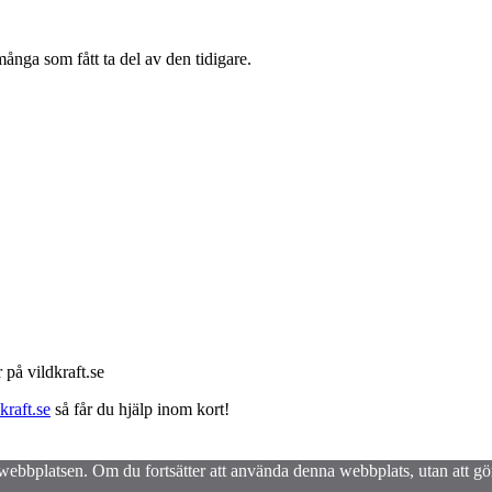
många som fått ta del av den tidigare.
 på vildkraft.se
raft.se
så får du hjälp inom kort!
å webbplatsen. Om du fortsätter att använda denna webbplats, utan att g