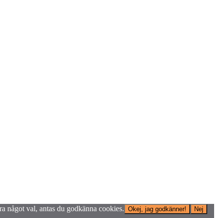
öra något val, antas du godkänna cookies.
Okej, jag godkänner!
Nej