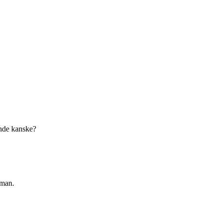
ande kanske?
eman.