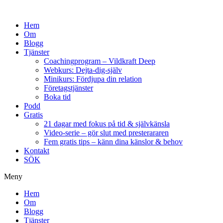
Hem
Om
Blogg
Tjänster
Coachingprogram – Vildkraft Deep
Webkurs: Dejta-dig-själv
Minikurs: Fördjupa din relation
Företagstjänster
Boka tid
Podd
Gratis
21 dagar med fokus på tid & självkänsla
Video-serie – gör slut med presterararen
Fem gratis tips – känn dina känslor & behov
Kontakt
SÖK
Meny
Hem
Om
Blogg
Tjänster