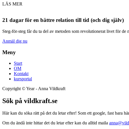
LÄS MER
21 dagar för en bättre relation till tid (och dig själv)
Steg-för-steg får du ta del av metoden som revolutionerat livet för de 
Anmäl dig nu
Meny
Start
OM
Kontakt
kursportal
Copyright ©
Year
- Anna Vildkraft
Sök på vildkraft.se
Här kan du söka rätt på det du letar efter! Som ett google, fast bara här
Om du ändå inte hittar det du letar efter kan du alltid maila
anna@vildk