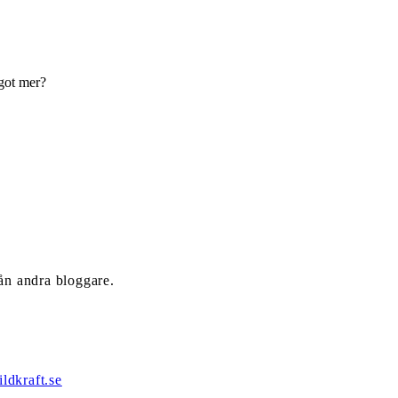
got mer?
rån andra bloggare.
ldkraft.se