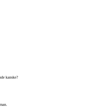
ande kanske?
eman.