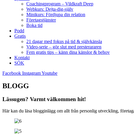
Coachingprogram – Vildkraft Deep
Webkurs: Dejta-dig-själv
Minikurs: Fördjupa din relation
Företagstjänster
Boka tid
Podd
Gratis
21 dagar med fokus på tid & självkänsla
Video-serie – gör slut med presterararen
Fem gratis tips – känn dina känslor & behov
Kontakt
SÖK
Facebook
Instagram
Youtube
BLOGG
Lässugen? Varmt välkommen hit!
Här kan du läsa blogginlägg om allt från personlig utveckling, företa