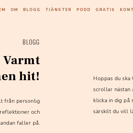
EM
OM
BLOGG
TJÄNSTER
PODD
GRATIS
KON
BLOGG
 Varmt
n hit!
Hoppas du ska 
scrollar nästan 
klicka in dig på
t från personlig
särskilt du vill
reflektioner och
andan faller på.