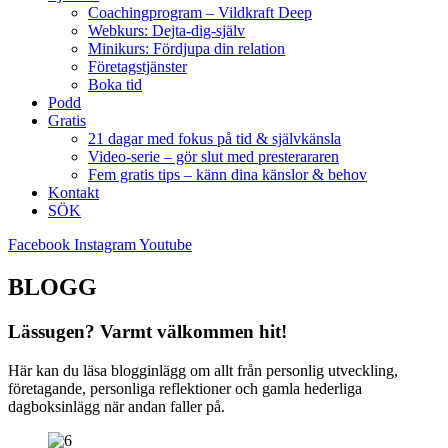
Coachingprogram – Vildkraft Deep
Webkurs: Dejta-dig-själv
Minikurs: Fördjupa din relation
Företagstjänster
Boka tid
Podd
Gratis
21 dagar med fokus på tid & självkänsla
Video-serie – gör slut med presterararen
Fem gratis tips – känn dina känslor & behov
Kontakt
SÖK
Facebook
Instagram
Youtube
BLOGG
Lässugen? Varmt välkommen hit!
Här kan du läsa blogginlägg om allt från personlig utveckling,
företagande, personliga reflektioner och gamla hederliga
dagboksinlägg när andan faller på.