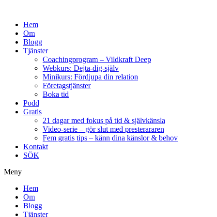
Hem
Om
Blogg
Tjänster
Coachingprogram – Vildkraft Deep
Webkurs: Dejta-dig-själv
Minikurs: Fördjupa din relation
Företagstjänster
Boka tid
Podd
Gratis
21 dagar med fokus på tid & självkänsla
Video-serie – gör slut med presterararen
Fem gratis tips – känn dina känslor & behov
Kontakt
SÖK
Meny
Hem
Om
Blogg
Tjänster