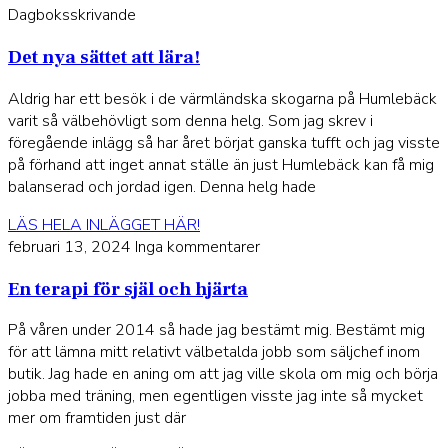
Dagboksskrivande
Det nya sättet att lära!
Aldrig har ett besök i de värmländska skogarna på Humlebäck
varit så välbehövligt som denna helg. Som jag skrev i
föregående inlägg så har året börjat ganska tufft och jag visste
på förhand att inget annat ställe än just Humlebäck kan få mig
balanserad och jordad igen. Denna helg hade
LÄS HELA INLÄGGET HÄR!
februari 13, 2024
Inga kommentarer
En terapi för själ och hjärta
På våren under 2014 så hade jag bestämt mig. Bestämt mig
för att lämna mitt relativt välbetalda jobb som säljchef inom
butik. Jag hade en aning om att jag ville skola om mig och börja
jobba med träning, men egentligen visste jag inte så mycket
mer om framtiden just där