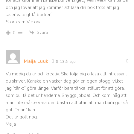
författardrömmen kanske blir verkliget:) vem vet?! Kämpa på
och jag lovar att jag kommer att läsa din bok trots att jag
läser väldigt få böcker:)
Stor kram Victoria
Svara
0
Maija Luuk
13 år ago
Va modig du är och kreativ. Ska följa dig o läsa allt intressant
du skriver. Kanske en vacker dag gör en egen blogg, vilket
jag ”tänkt” göra länge. Varför bara tänka istället för att göra,
som du, få det ur händerna..Snyggt jobbat. Och kom ihåg att
man inte måste vara den bästa i allt utan att man bara gör så
gott ”man” kan.
Det är gott nog.
Maija