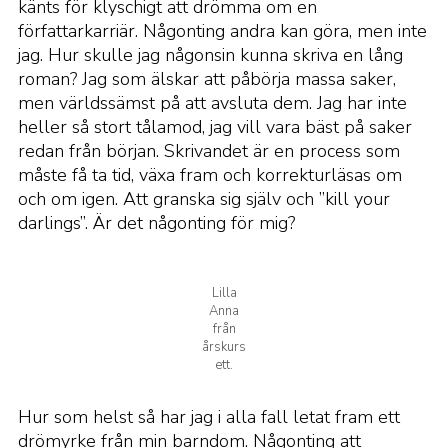
känts för klyschigt att drömma om en
författarkarriär. Någonting andra kan göra, men inte
jag. Hur skulle jag någonsin kunna skriva en lång
roman? Jag som älskar att påbörja massa saker,
men världssämst på att avsluta dem. Jag har inte
heller så stort tålamod, jag vill vara bäst på saker
redan från början. Skrivandet är en process som
måste få ta tid, växa fram och korrekturläsas om
och om igen. Att granska sig själv och ”kill your
darlings”. Är det någonting för mig?
Lilla
Anna
från
årskurs
ett.
Hur som helst så har jag i alla fall letat fram ett
drömyrke från min barndom. Någonting att