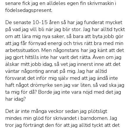
senare fick jag en alldeles egen fin skrivmaskin i
födelsedagspresent.
De senaste 10-15 åren så har jag funderat mycket
på vad jag vill bli när jag blir stor. Jag har alltid tyckt
om att lära mig nya saker, så bara att byta jobb gör
att jag får förnyad energi och trivs rätt bra med min
arbetssituation. Men någonstans har jag känt att det
jag gjort hittills inte har varit det rätta. Även om jag
älskar mitt jobb idag, så vet jag innerst inne att det
väntar någonting annat på mig. Jag har alltid
försvarat det inför mig själv med att jag ändå inte
haft något drömyrke sen jag var liten, så vad ska jag
ta mig för då? Borde jag inte vara nöjd med det jag
har idag?
Det är inte många veckor sedan jag plötsligt
mindes min glöd för skrivandet i barndomen. Jag
tror jag förträngt den för att jag alltid tyckt att det