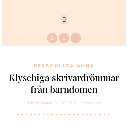
PERSONLIGA ANNA
Klyschiga skrivardrömmar
från barndomen
Vildkraft
januari 13, 2013
11:12
2 kommentarer