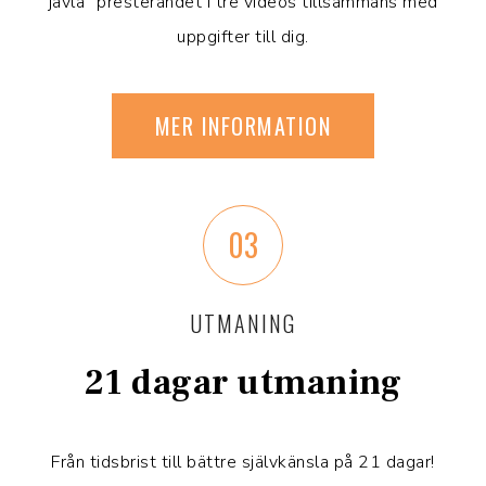
jävla” presterandet i tre videos tillsammans med
uppgifter till dig.
MER INFORMATION
03
UTMANING
21 dagar utmaning
Från tidsbrist till bättre självkänsla på 21 dagar!