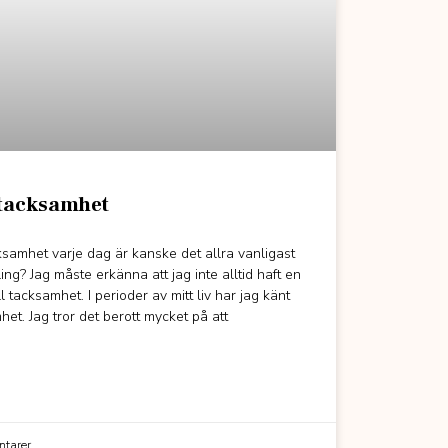
 tacksamhet
ksamhet varje dag är kanske det allra vanligast
ing? Jag måste erkänna att jag inte alltid haft en
l tacksamhet. I perioder av mitt liv har jag känt
et. Jag tror det berott mycket på att
tarer