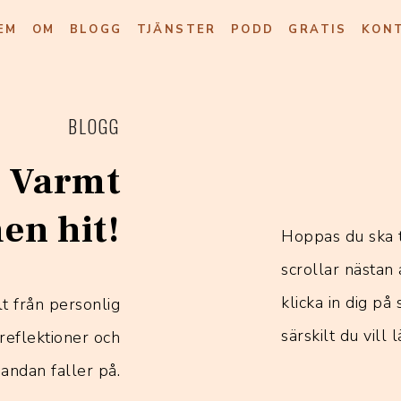
EM
OM
BLOGG
TJÄNSTER
PODD
GRATIS
KON
BLOGG
 Varmt
n hit!
Hoppas du ska 
scrollar nästan 
klicka in dig på
t från personlig
särskilt du vill
reflektioner och
andan faller på.