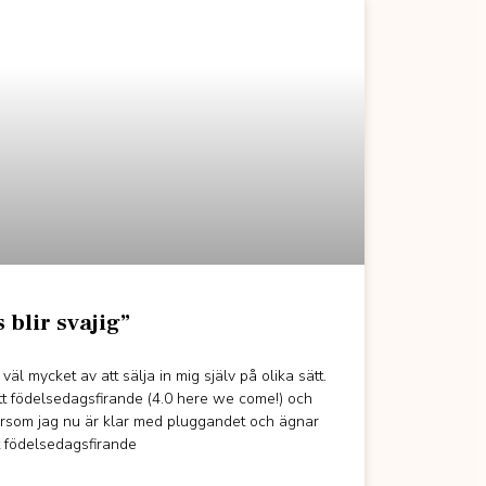
 blir svajig”
 väl mycket av att sälja in mig själv på olika sätt.
itt födelsedagsfirande (4.0 here we come!) och
tersom jag nu är klar med pluggandet och ägnar
itt födelsedagsfirande