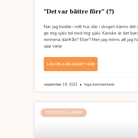
”Det var bättre förr” (?)
När jag bodde i mitt hus där i skogen känns det s
ge mig själv tid med mig själv. Kanske är det ba
minnena därifrån? Eller? Men jag minns att jag h
upp varje
LÄS HELA INLÄGGET HÄR!
september 19, 2023
Inga kommentarer
PERSONLIGA ANNA