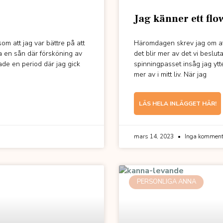
Jag känner ett flow
om att jag var bättre på att
Häromdagen skrev jag om att 
ra en sån där försköning av
det blir mer av det vi besluta
ade en period där jag gick
spinningpasset insåg jag ytt
mer av i mitt liv. När jag
LÄS HELA INLÄGGET HÄR!
mars 14, 2023
Inga komment
PERSONLIGA ANNA