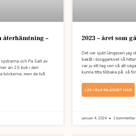
h återhämtning –
2023 – året som gå
Det var sjukt längesen jag s
bakåt i bloggarkivet så hitta
u systrarna och Pa Salt av
var ju ett tag sen så att säga
 mer än 2,5 bok i den
kunna titta tillbaka på, så för
la böckerna, men de två
LÄS HELA INLÄGGET HÄR!
januari 4, 2024
1 kommentar