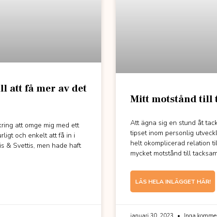
ll att få mer av det
Mitt motstånd till
Att ägna sig en stund åt tac
 kring att omge mig med ett
tipset inom personlig utveckl
ligt och enkelt att få in i
helt okomplicerad relation til
is & Svettis, men hade haft
mycket motstånd till tacksamh
LÄS HELA INLÄGGET HÄR!
januari 30, 2023
Inga kommen