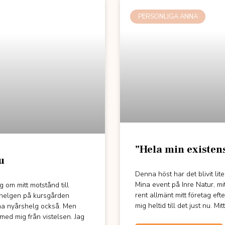
PERSONLIGA ANNA
”Hela min existens
u
Denna höst har det blivit lite
Mina event på Inre Natur, m
g om mitt motstånd till
rent allmänt mitt företag ef
shelgen på kursgården
mig heltid till det just nu. M
na nyårshelg också. Men
med mig från vistelsen. Jag