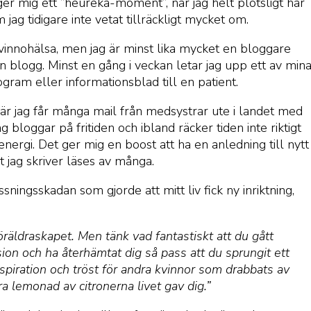
er mig ett ”heureka-moment”, när jag helt plötsligt har
 jag tidigare inte vetat tillräckligt mycket om.
vinnohälsa, men jag är minst lika mycket en bloggare
blogg. Minst en gång i veckan letar jag upp ett av min
gram eller informationsblad till en patient.
när jag får många mail från medsystrar ute i landet med
 bloggar på fritiden och ibland räcker tiden inte riktigt
nergi. Det ger mig en boost att ha en anledning till nytt
t jag skriver läses av många.
sningsskadan som gjorde att mitt liv fick ny inriktning,
föräldraskapet. Men tänk vad fantastiskt att du gått
ssion och ha återhämtat dig så pass att du sprungit ett
nspiration och tröst för andra kvinnor som drabbats av
 lemonad av citronerna livet gav dig.”