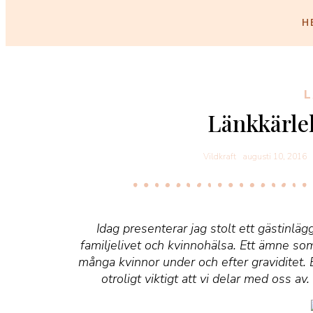
H
Länkkärlek
Vildkraft
augusti 10, 2016
Idag presenterar jag stolt ett gästinl
familjelivet och kvinnohälsa. Ett ämne so
många kvinnor under och efter graviditet.
otroligt viktigt att vi delar med oss av