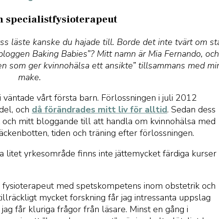
 specialistfysioterapeut
läste kanske du hajade till. Borde det inte tvärt om st
 bloggen Baking Babies”? Mitt namn är Mia Fernando, och
en som ger kvinnohälsa ett ansikte” tillsammans med mi
make.
 väntade vårt första barn. Förlossningen i juli 2012
 del, och
då förändrades mitt liv för alltid
. Sedan dess
ut och mitt bloggande till att handla om kvinnohälsa med
bäckenbotten, tiden och träning efter förlossningen.
 litet yrkesområde finns inte jättemycket färdiga kurser
en fysioterapeut med spetskompetens inom obstetrik och
tillräckligt mycket forskning får jag intressanta uppslag
jag får kluriga frågor från läsare. Minst en gång i