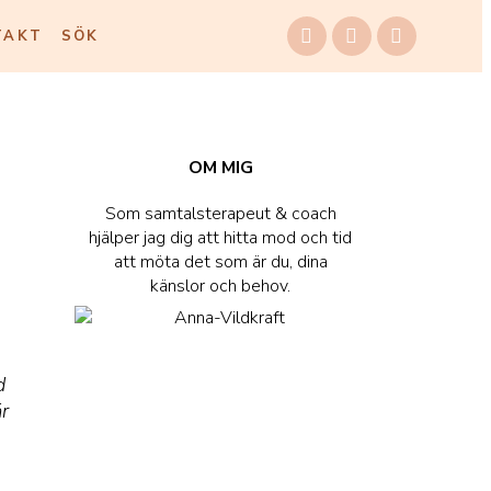
TAKT
SÖK
OM MIG
Som samtalsterapeut & coach
hjälper jag dig att hitta mod och tid
att möta det som är du, dina
känslor och behov.
d
är