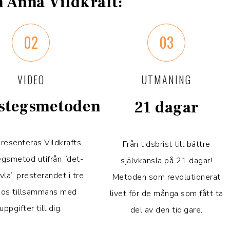
n Anna Vildkraft:
02
03
VIDEO
UTMANING
stegsmetoden
21 dagar
resenteras Vildkrafts
Från tidsbrist till bättre
egsmetod utifrån “det-
självkänsla på 21 dagar!
vla” presterandet i tre
Metoden som revolutionerat
eos tillsammans med
livet för de många som fått ta
uppgifter till dig.
del av den tidigare.