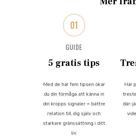
Mer frå
01
GUIDE
5 gratis tips
Tre
Med de här fem tipsen ökar
Här p
du din förmåga att känna in
trest
din kropps signaler = bättre
där-jä
relation till dig själv och
vid
starkare gränssättning i ditt
liv.