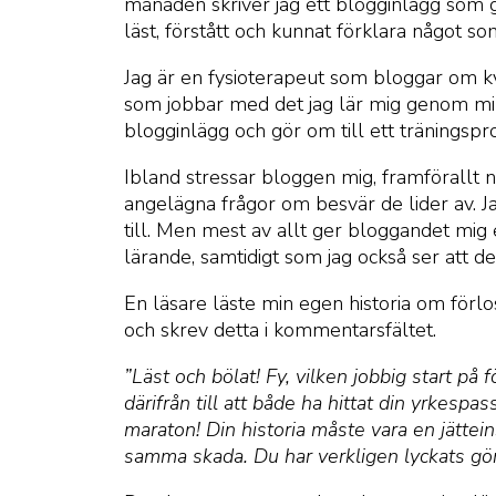
månaden skriver jag ett blogginlägg som g
läst, förstått och kunnat förklara något som
Jag är en fysioterapeut som bloggar om k
som jobbar med det jag lär mig genom min 
blogginlägg och gör om till ett träningspro
Ibland stressar bloggen mig, framförallt 
angelägna frågor om besvär de lider av. Jag
till. Men mest av allt ger bloggandet mig e
lärande, samtidigt som jag också ser att de
En läsare läste min egen historia om förlos
och skrev detta i kommentarsfältet.
”Läst och bölat! Fy, vilken jobbig start på 
därifrån till att både ha hittat din yrkespa
maraton! Din historia måste vara en jättei
samma skada. Du har verkligen lyckats göra