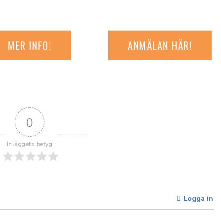
MER INFO!
ANMÄLAN HÄR!
0
Inläggets betyg
Logga in