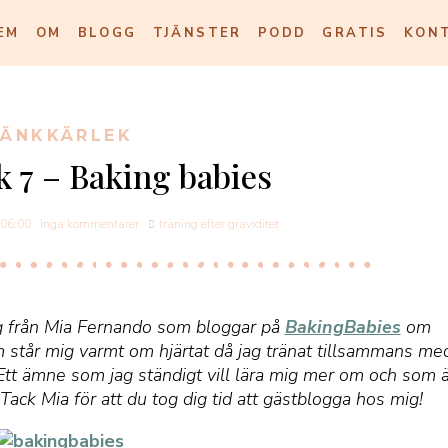
EM
OM
BLOGG
TJÄNSTER
PODD
GRATIS
KON
LÄNKKÄRLEK
 7 – Baking babies
06:00
Inga kommentarer
träning efter graviditet
ägg från Mia Fernando som bloggar på
BakingBabies
om
m står mig varmt om hjärtat då jag tränat tillsammans me
 Ett ämne som jag ständigt vill lära mig mer om och som 
. Tack Mia för att du tog dig tid att gästblogga hos mig!