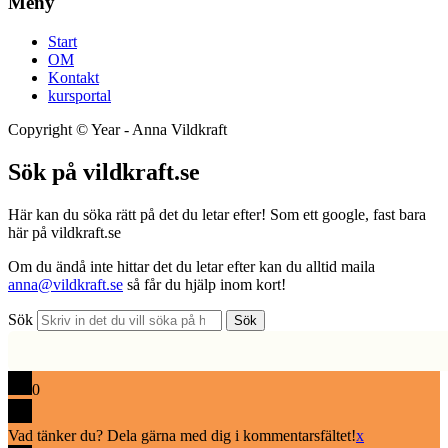
Meny
Start
OM
Kontakt
kursportal
Copyright ©
Year
- Anna Vildkraft
Sök på vildkraft.se
Här kan du söka rätt på det du letar efter! Som ett google, fast bara
här på vildkraft.se
Om du ändå inte hittar det du letar efter kan du alltid maila
anna@vildkraft.se
så får du hjälp inom kort!
Sök
Sök
0
Vad tänker du? Dela gärna med dig i kommentarsfältet!
x