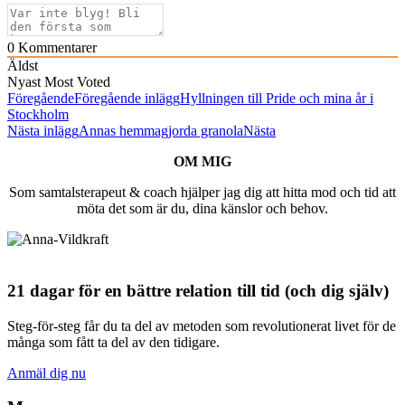
0
Kommentarer
Äldst
Nyast
Most Voted
Föregående
Föregående inlägg
Hyllningen till Pride och mina år i
Stockholm
Nästa inlägg
Annas hemmagjorda granola
Nästa
OM MIG
Som samtalsterapeut & coach hjälper jag dig att hitta mod och tid att
möta det som är du, dina känslor och behov.
21 dagar för en bättre relation till tid (och dig själv)
Steg-för-steg får du ta del av metoden som revolutionerat livet för de
många som fått ta del av den tidigare.
Anmäl dig nu