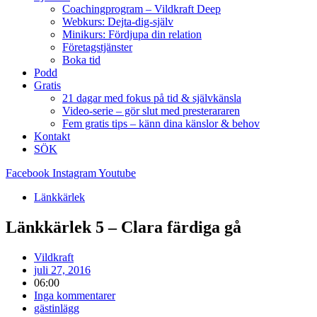
Coachingprogram – Vildkraft Deep
Webkurs: Dejta-dig-själv
Minikurs: Fördjupa din relation
Företagstjänster
Boka tid
Podd
Gratis
21 dagar med fokus på tid & självkänsla
Video-serie – gör slut med presterararen
Fem gratis tips – känn dina känslor & behov
Kontakt
SÖK
Facebook
Instagram
Youtube
Länkkärlek
Länkkärlek 5 – Clara färdiga gå
Vildkraft
juli 27, 2016
06:00
Inga kommentarer
gästinlägg