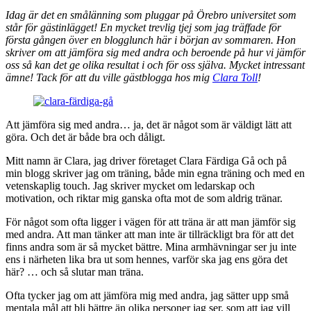
Idag är det en smålänning som pluggar på Örebro universitet som
står för gästinlägget! En mycket trevlig tjej som jag träffade för
första gången över en blogglunch här i början av sommaren. Hon
skriver om att jämföra sig med andra och beroende på hur vi jämför
oss så kan det ge olika resultat i och för oss själva. Mycket intressant
ämne! Tack för att du ville gästblogga hos mig
Clara Toll
!
Att jämföra sig med andra… ja, det är något som är väldigt lätt att
göra. Och det är både bra och dåligt.
Mitt namn är Clara, jag driver företaget Clara Färdiga Gå och på
min blogg skriver jag om träning, både min egna träning och med en
vetenskaplig touch. Jag skriver mycket om ledarskap och
motivation, och riktar mig ganska ofta mot de som aldrig tränar.
För något som ofta ligger i vägen för att träna är att man jämför sig
med andra. Att man tänker att man inte är tillräckligt bra för att det
finns andra som är så mycket bättre.
Mina armhävningar ser ju inte
ens i närheten lika bra ut som hennes, varför ska jag ens göra det
här?
… och så slutar man träna.
Ofta tycker jag om att jämföra mig med andra, jag sätter upp små
mentala mål att bli bättre än olika personer jag ser, som att jag vill