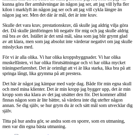
kunna göra fler armhävningar än någon jag ser, att jag vill lyfta fler
kilon i marklyft än någon jag ser och att jag vill cykla längre än
någon jag ser. Men det där är mål, det är inte krav.
Skulle det vara krav, prestationskrav, då skulle jag aldrig vilja göra
det. Då skulle jämföringen bli negativ för mig och jag skulle aldrig
må bra av det. Istället är det små mål, såna som jag blir grymt glad
av att klara, men som jag absolut inte värderar negativt om jag skulle
misslyckas med.
För vi är alla olika. Vi har olika kroppsbyggnader. Vi har olika
muskelfästen, vi har olika förutsättningar och vi har olika mycket
träningserfarenhet.
Det är orimligt att vi är lika starka, lika bra på att
springa långt, lika grymma på att prestera.
Det här är något jag kämpar med varje dag. Både för min egna skull
och med mina klienter. Det är min kropp jag bygger upp, det är min
kropp som ska klara av det jag utsätter den för. Det kommer alltid
finnas någon som är lite bättre, så värdera inte dig utefter någon
annan.
Se dig själv, se hur grym du är och sätt mål som utvecklar dig
själv.
Titta på hur andra gör, se andra som en sporre, som en utmaning,
men var din egna bästa utmaning.