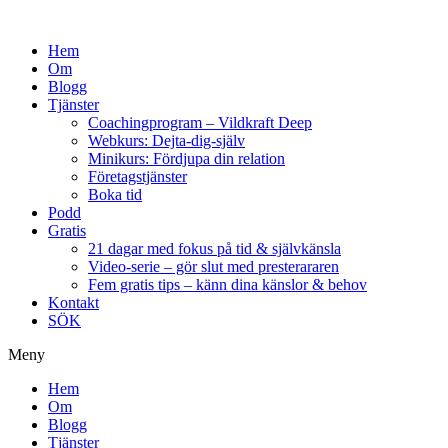
Hem
Om
Blogg
Tjänster
Coachingprogram – Vildkraft Deep
Webkurs: Dejta-dig-själv
Minikurs: Fördjupa din relation
Företagstjänster
Boka tid
Podd
Gratis
21 dagar med fokus på tid & självkänsla
Video-serie – gör slut med presterararen
Fem gratis tips – känn dina känslor & behov
Kontakt
SÖK
Meny
Hem
Om
Blogg
Tjänster