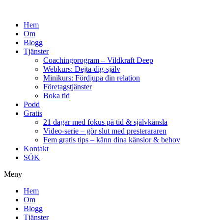
Hem
Om
Blogg
Tjänster
Coachingprogram – Vildkraft Deep
Webkurs: Dejta-dig-själv
Minikurs: Fördjupa din relation
Företagstjänster
Boka tid
Podd
Gratis
21 dagar med fokus på tid & självkänsla
Video-serie – gör slut med presterararen
Fem gratis tips – känn dina känslor & behov
Kontakt
SÖK
Meny
Hem
Om
Blogg
Tjänster