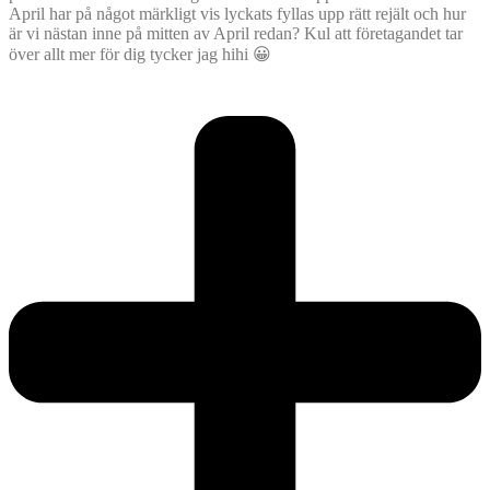
April har på något märkligt vis lyckats fyllas upp rätt rejält och hur
är vi nästan inne på mitten av April redan? Kul att företagandet tar
över allt mer för dig tycker jag hihi 😀