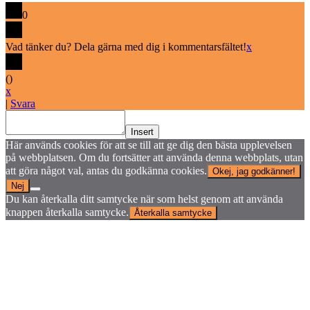
0
Vad tänker du? Dela gärna med dig i kommentarsfältet!
x
(
)
x
|
Svara
Insert
Här används cookies för att se till att ge dig den bästa upplevelsen
på webbplatsen. Om du fortsätter att använda denna webbplats, utan
att göra något val, antas du godkänna cookies.
Okej, jag godkänner!
Nej
Du kan återkalla ditt samtycke när som helst genom att använda
knappen återkalla samtycke.
Återkalla samtycke