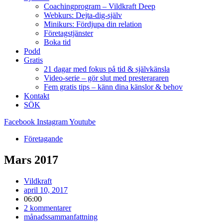
Coachingprogram – Vildkraft Deep
Webkurs: Dejta-dig-själv
Minikurs: Fördjupa din relation
Företagstjänster
Boka tid
Podd
Gratis
21 dagar med fokus på tid & självkänsla
Video-serie – gör slut med presterararen
Fem gratis tips – känn dina känslor & behov
Kontakt
SÖK
Facebook
Instagram
Youtube
Företagande
Mars 2017
Vildkraft
april 10, 2017
06:00
2 kommentarer
månadssammanfattning