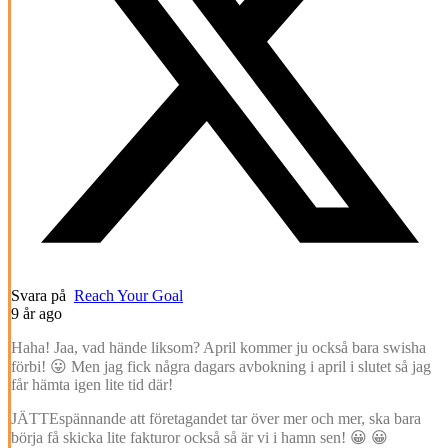
Svara på
Reach Your Goal
9 år ago
Haha! Jaa, vad hände liksom? April kommer ju också bara swisha
förbi! 😛 Men jag fick några dagars avbokning i april i slutet så jag
får hämta igen lite tid där!
JÄTTEspännande att företagandet tar över mer och mer, ska bara
börja få skicka lite fakturor också så är vi i hamn sen! 😀 😀