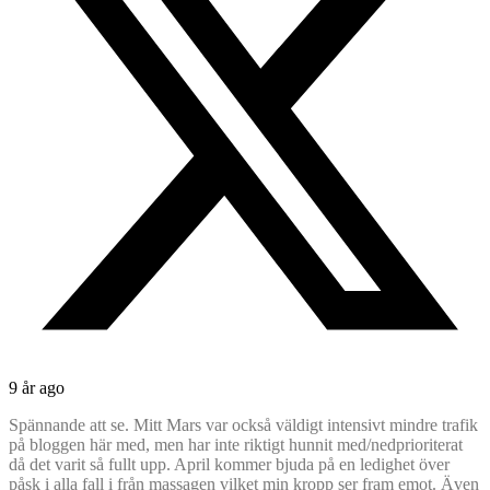
9 år ago
Spännande att se. Mitt Mars var också väldigt intensivt mindre trafik
på bloggen här med, men har inte riktigt hunnit med/nedprioriterat
då det varit så fullt upp. April kommer bjuda på en ledighet över
påsk i alla fall i från massagen vilket min kropp ser fram emot. Även