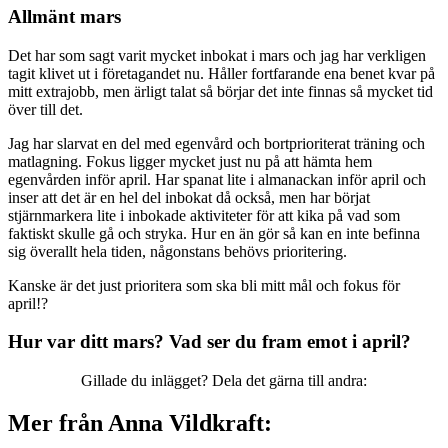
Allmänt mars
Det har som sagt varit mycket inbokat i mars och jag har verkligen
tagit klivet ut i företagandet nu. Håller fortfarande ena benet kvar på
mitt extrajobb, men ärligt talat så börjar det inte finnas så mycket tid
över till det.
Jag har slarvat en del med egenvård och bortprioriterat träning och
matlagning. Fokus ligger mycket just nu på att hämta hem
egenvården inför april. Har spanat lite i almanackan inför april och
inser att det är en hel del inbokat då också, men har börjat
stjärnmarkera lite i inbokade aktiviteter för att kika på vad som
faktiskt skulle gå och stryka. Hur en än gör så kan en inte befinna
sig överallt hela tiden, någonstans behövs prioritering.
Kanske är det just prioritera som ska bli mitt mål och fokus för
april!?
Hur var ditt mars? Vad ser du fram emot i april?
Gillade du inlägget? Dela det gärna till andra:
Mer från Anna Vildkraft: