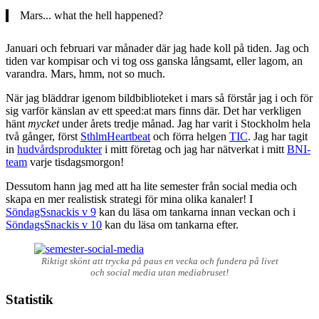
Mars... what the hell happened?
Januari och februari var månader där jag hade koll på tiden. Jag och
tiden var kompisar och vi tog oss ganska långsamt, eller lagom, an
varandra. Mars, hmm, not so much.
När jag bläddrar igenom bildbiblioteket i mars så förstår jag i och för
sig varför känslan av ett speed:at mars finns där. Det har verkligen
hänt
mycket
under årets tredje månad. Jag har varit i Stockholm hela
två gånger, först
SthlmHeartbeat
och förra helgen
TIC
. Jag har tagit
in
hudvårdsprodukter
i mitt företag och jag har nätverkat i mitt
BNI-
team
varje tisdagsmorgon!
Dessutom hann jag med att ha lite semester från social media och
skapa en mer realistisk strategi för mina olika kanaler! I
SöndagSsnackis v 9
kan du läsa om tankarna innan veckan och i
SöndagsSnackis v 10
kan du läsa om tankarna efter.
Riktigt skönt att trycka på paus en vecka och fundera på livet
och social media utan mediabruset!
Statistik