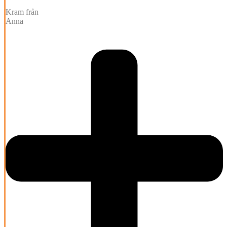
Kram från
Anna