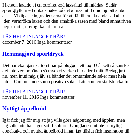
I helgen lagade vi en otroligt god laxsallad till middag. Sådär
sprängfylld med olika smaker så det är nästintill omöjligt att sluta
äta… Viktigaste ingredienserna för att få till en liknande sallad är
den varmrökta laxen och den smakrika såsen med bland annat riven
pepparrot i, i övrigt kan du mixa
LÄS HELA INLÄGGET HÄR!
december 7, 2016
Inga kommentarer
Hemmagjord sportdryck
Det har ekat ganska tomt här på bloggen ett tag. Utåt sett så kanske
det inte verkar hända så mycket varken här eller i mitt företag just
nu, men inuti mig själv så händer det omtumlande saker mest hela
tiden. Omtumlande som i positiva saker. Lite som en startsträcka för
LÄS HELA INLÄGGET HÄR!
november 11, 2016
Inga kommentarer
Nyttigt äppelbröd
Igår fick jag för mig att jag ville göra någonting med äpplen, men
jag ville inte ha något sött fikabröd. Googlade runt lite på nyttig
äppelkaka och nyttigt äppelbröd innan jag tillslut fick inspiration till