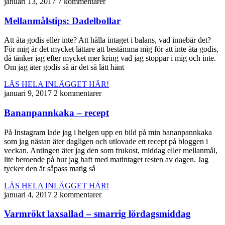
januari 13, 2017
7 kommentarer
Mellanmålstips: Dadelbollar
Att äta godis eller inte? Att hålla intaget i balans, vad innebär det?
För mig är det mycket lättare att bestämma mig för att inte äta godis,
då tänker jag efter mycket mer kring vad jag stoppar i mig och inte.
Om jag äter godis så är det så lätt hänt
LÄS HELA INLÄGGET HÄR!
januari 9, 2017
2 kommentarer
Bananpannkaka – recept
På Instagram lade jag i helgen upp en bild på min bananpannkaka
som jag nästan äter dagligen och utlovade ett recept på bloggen i
veckan. Antingen äter jag den som frukost, middag eller mellanmål,
lite beroende på hur jag haft med matintaget resten av dagen. Jag
tycker den är såpass matig så
LÄS HELA INLÄGGET HÄR!
januari 4, 2017
2 kommentarer
Varmrökt laxsallad – smarrig lördagsmiddag