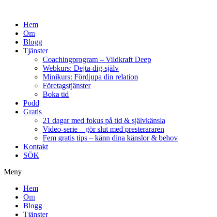
Hem
Om
Blogg
Tjänster
Coachingprogram – Vildkraft Deep
Webkurs: Dejta-dig-själv
Minikurs: Fördjupa din relation
Företagstjänster
Boka tid
Podd
Gratis
21 dagar med fokus på tid & självkänsla
Video-serie – gör slut med presterararen
Fem gratis tips – känn dina känslor & behov
Kontakt
SÖK
Meny
Hem
Om
Blogg
Tjänster