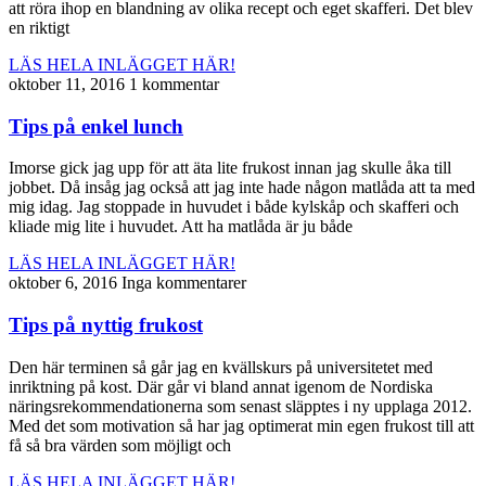
att röra ihop en blandning av olika recept och eget skafferi. Det blev
en riktigt
LÄS HELA INLÄGGET HÄR!
oktober 11, 2016
1 kommentar
Tips på enkel lunch
Imorse gick jag upp för att äta lite frukost innan jag skulle åka till
jobbet. Då insåg jag också att jag inte hade någon matlåda att ta med
mig idag. Jag stoppade in huvudet i både kylskåp och skafferi och
kliade mig lite i huvudet. Att ha matlåda är ju både
LÄS HELA INLÄGGET HÄR!
oktober 6, 2016
Inga kommentarer
Tips på nyttig frukost
Den här terminen så går jag en kvällskurs på universitetet med
inriktning på kost. Där går vi bland annat igenom de Nordiska
näringsrekommendationerna som senast släpptes i ny upplaga 2012.
Med det som motivation så har jag optimerat min egen frukost till att
få så bra värden som möjligt och
LÄS HELA INLÄGGET HÄR!