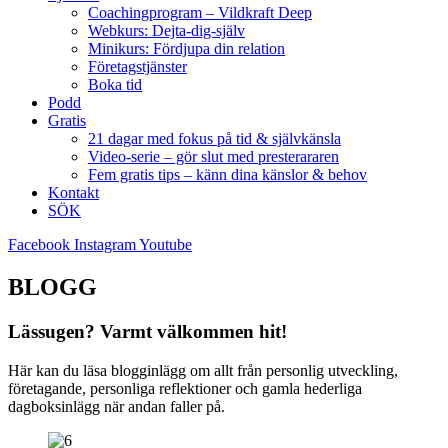
Coachingprogram – Vildkraft Deep
Webkurs: Dejta-dig-själv
Minikurs: Fördjupa din relation
Företagstjänster
Boka tid
Podd
Gratis
21 dagar med fokus på tid & självkänsla
Video-serie – gör slut med presterararen
Fem gratis tips – känn dina känslor & behov
Kontakt
SÖK
Facebook
Instagram
Youtube
BLOGG
Lässugen? Varmt välkommen hit!
Här kan du läsa blogginlägg om allt från personlig utveckling,
företagande, personliga reflektioner och gamla hederliga
dagboksinlägg när andan faller på.