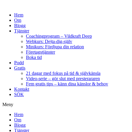
Hem
Om
Blogg
Tjänster
Coachingprogram – Vildkraft Deep
Webkurs: Dejta-dig-själv
Minikurs: Fördjupa din relation
Företagstjänster
Boka tid
Podd
Gratis
21 dagar med fokus på tid & självkänsla
Video-serie – gör slut med presterararen
Fem gratis tips – känn dina känslor & behov
Kontakt
SÖK
Meny
Hem
Om
Blogg
Tjänster