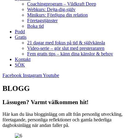
Coachingprogram – Vildkraft Deep
Webkurs: Dejta-dig-själv
Minikurs: Fördjupa din relation
Företagstjänster
Boka tid
Podd
Gratis
21 dagar med fokus på tid & självkänsla
Video-serie – gör slut med presterararen
Fem gratis tips – känn dina känslor & behov
Kontakt
SÖK
Facebook
Instagram
Youtube
BLOGG
Lässugen? Varmt välkommen hit!
Här kan du läsa blogginlägg om allt från personlig utveckling,
företagande, personliga reflektioner och gamla hederliga
dagboksinlägg när andan faller på.