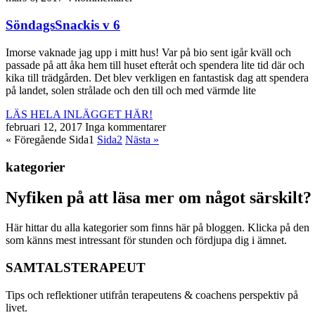
SöndagsSnackis v 6
Imorse vaknade jag upp i mitt hus! Var på bio sent igår kväll och
passade på att åka hem till huset efteråt och spendera lite tid där och
kika till trädgården. Det blev verkligen en fantastisk dag att spendera
på landet, solen strålade och den till och med värmde lite
LÄS HELA INLÄGGET HÄR!
februari 12, 2017
Inga kommentarer
« Föregående
Sida
1
Sida
2
Nästa »
kategorier
Nyfiken på att läsa mer om något särskilt?
Här hittar du alla kategorier som finns här på bloggen. Klicka på den
som känns mest intressant för stunden och fördjupa dig i ämnet.
SAMTALSTERAPEUT
Tips och reflektioner utifrån terapeutens & coachens perspektiv på
livet.