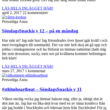
LÄS HELA INLÄGGET HÄR!
april 2, 2017
22 kommentarer
Personliga Anna
SöndagsSnackis v 12 – på en måndag
Hur mår ni? Jag mår bra! Jag förundrades över ljuset igår kväll i och
med övergången till sommartid. Det var inte helt skoj att gå upp och
jobba i söndagsmorse och ha förlorat en timmas nattsömn (lade mig
lite sent dessutom, suck), men sen på kvällarna kommer belöningen
helt klart!
LÄS HELA INLÄGGET HÄR!
mars 27, 2017
1 kommentar
Personliga Anna
#sthlmheartbeat – SöndagsSnackis v 11
Vilken otrolig vecka jag lämnar bakom mig, eller ja, riktigt slut är
den inte än. Jag har en fika-dejt kvar med en av mina kombo:s från
när jag bodde i Stockholm och bilresan hem från Stockholm! För ja,