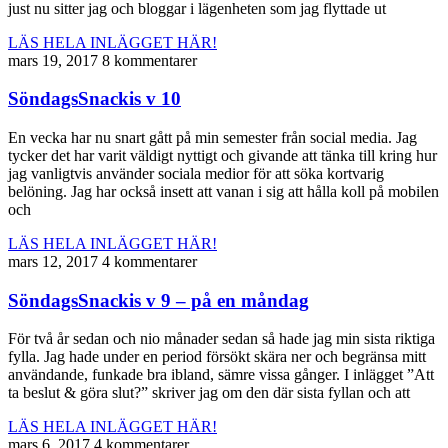
just nu sitter jag och bloggar i lägenheten som jag flyttade ut
LÄS HELA INLÄGGET HÄR!
mars 19, 2017
8 kommentarer
SöndagsSnackis v 10
En vecka har nu snart gått på min semester från social media. Jag
tycker det har varit väldigt nyttigt och givande att tänka till kring hur
jag vanligtvis använder sociala medior för att söka kortvarig
belöning. Jag har också insett att vanan i sig att hålla koll på mobilen
och
LÄS HELA INLÄGGET HÄR!
mars 12, 2017
4 kommentarer
SöndagsSnackis v 9 – på en måndag
För två år sedan och nio månader sedan så hade jag min sista riktiga
fylla. Jag hade under en period försökt skära ner och begränsa mitt
användande, funkade bra ibland, sämre vissa gånger. I inlägget ”Att
ta beslut & göra slut?” skriver jag om den där sista fyllan och att
LÄS HELA INLÄGGET HÄR!
mars 6, 2017
4 kommentarer