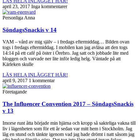
LÄS HELA INLÄGGET HÄR!
april 23, 2017
Inga kommentarer
Personliga Anna
SöndagsSnackis v 14
VAM – vård av mig själv – i fredags eftermiddag… Bilden ovan
togs i fredags eftermiddag. I mobilen kan jag avläsa att den togs
14:14 på ett café på öster i Örebro. Jag satt och jobbade lite med
bloggen och varvade ner lite inför ledig helg. Väntade på att
Kärleken skulle
LÄS HELA INLÄGGET HÄR!
april 9, 2017
1 kommentar
Företagande
The Influencer Convention 2017 – SöndagsSnackis
v 13
Imorse runt åtta började min hjärna och kropp så sakteliga vakna till
liv i lägenheten som för ett år sedan var mitt hem i Stockholm. Jag
låg en stund och tänkte igenom vad jag hade drömt i natt såsom jag
ofta brukar försöka göra. Det tog inte lång stund innan fokus