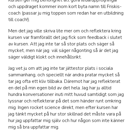
Kursen ger mig behörighet att göra ledaruppföljningar
och uppdraget kommer inom kort byta namn till Friskis-
coach (passar ju mig toppen som redan har en utbildning
till coach!).
Men det jag ville skriva lite mer om och reflektera kring
kursen var framförallt det jag fick som feedback i slutet
av kursen. Att jag inte tar så stor plats och säger så
mycket, men när jag väl säger någonting så är det jag
säger väldigt klokt och innehållsrikt.
Jag vet ju om att jag inte tar jättestor plats i sociala
sammanhang, och speciellt när andra pratar mycket så
tar jag ofta ett kliv tillbaka. Däremot har jag reflekterat
en del på min egen bild av det hela. Jag har ju alltid
hundra konversationer inuti mitt huvud samtidigt som jag
lyssnar och reflekterar på det som händer runt omkring
mig. Ingen rocket science direkt, men efter kursen har
jag tänkt mycket på hur stor skillnad det måste vara på
hur jag uppfattar mig själv och hur någon som inte känner
mig så bra uppfattar mig.