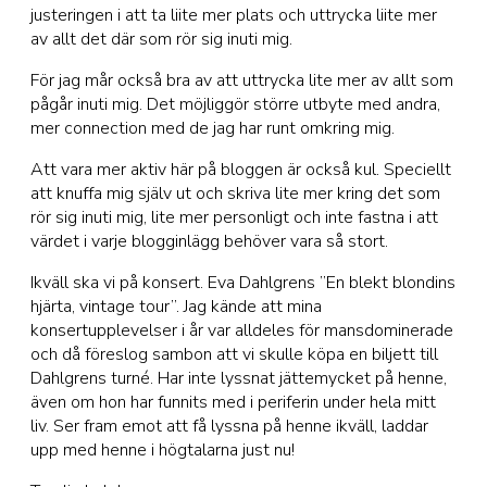
justeringen i att ta liite mer plats och uttrycka liite mer
av allt det där som rör sig inuti mig.
För jag mår också bra av att uttrycka lite mer av allt som
pågår inuti mig. Det möjliggör större utbyte med andra,
mer connection med de jag har runt omkring mig.
Att vara mer aktiv här på bloggen är också kul. Speciellt
att knuffa mig själv ut och skriva lite mer kring det som
rör sig inuti mig, lite mer personligt och inte fastna i att
värdet i varje blogginlägg behöver vara så stort.
Ikväll ska vi på konsert. Eva Dahlgrens ”En blekt blondins
hjärta, vintage tour”. Jag kände att mina
konsertupplevelser i år var alldeles för mansdominerade
och då föreslog sambon att vi skulle köpa en biljett till
Dahlgrens turné. Har inte lyssnat jättemycket på henne,
även om hon har funnits med i periferin under hela mitt
liv. Ser fram emot att få lyssna på henne ikväll, laddar
upp med henne i högtalarna just nu!