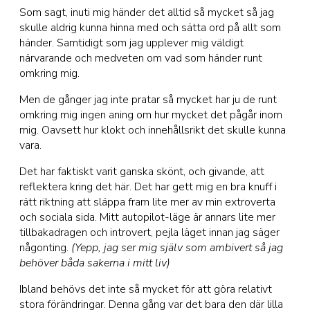
Som sagt, inuti mig händer det alltid så mycket så jag
skulle aldrig kunna hinna med och sätta ord på allt som
händer. Samtidigt som jag upplever mig väldigt
närvarande och medveten om vad som händer runt
omkring mig.
Men de gånger jag inte pratar så mycket har ju de runt
omkring mig ingen aning om hur mycket det pågår inom
mig. Oavsett hur klokt och innehållsrikt det skulle kunna
vara.
Det har faktiskt varit ganska skönt, och givande, att
reflektera kring det här. Det har gett mig en bra knuff i
rätt riktning att släppa fram lite mer av min extroverta
och sociala sida. Mitt autopilot-läge är annars lite mer
tillbakadragen och introvert, pejla läget innan jag säger
någonting.
(Yepp, jag ser mig själv som ambivert så jag
behöver båda sakerna i mitt liv)
Ibland behövs det inte så mycket för att göra relativt
stora förändringar. Denna gång var det bara den där lilla