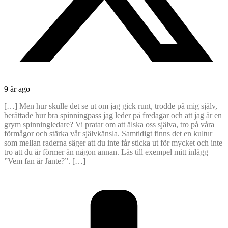
9 år ago
[…] Men hur skulle det se ut om jag gick runt, trodde på mig själv,
berättade hur bra spinningpass jag leder på fredagar och att jag är en
grym spinningledare? Vi pratar om att älska oss själva, tro på våra
förmågor och stärka vår självkänsla. Samtidigt finns det en kultur
som mellan raderna säger att du inte får sticka ut för mycket och inte
tro att du är förmer än någon annan. Läs till exempel mitt inlägg
”Vem fan är Jante?”. […]