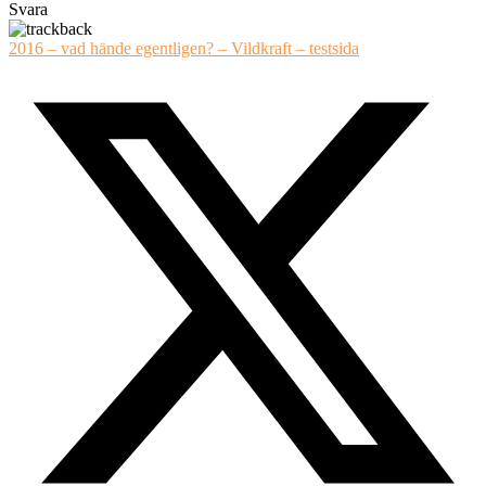
Svara
2016 – vad hände egentligen? – Vildkraft – testsida