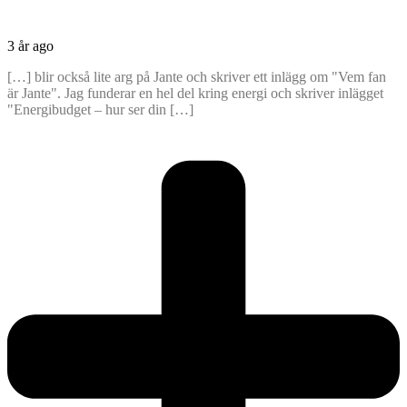
3 år ago
[…] blir också lite arg på Jante och skriver ett inlägg om "Vem fan
är Jante". Jag funderar en hel del kring energi och skriver inlägget
"Energibudget – hur ser din […]