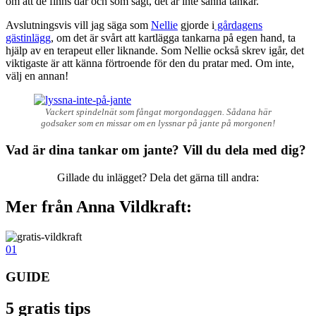
om att de finns där och som sagt, det är inte sanna tankar.
Avslutningsvis vill jag säga som
Nellie
gjorde i
gårdagens
gästinlägg
, om det är svårt att kartlägga tankarna på egen hand, ta
hjälp av en terapeut eller liknande. Som Nellie också skrev igår, det
viktigaste är att känna förtroende för den du pratar med. Om inte,
välj en annan!
Vackert spindelnät som fångat morgondaggen. Sådana här
godsaker som en missar om en lyssnar på jante på morgonen!
Vad är dina tankar om jante? Vill du dela med dig?
Gillade du inlägget? Dela det gärna till andra:
Mer från Anna Vildkraft:
01
GUIDE
5 gratis tips