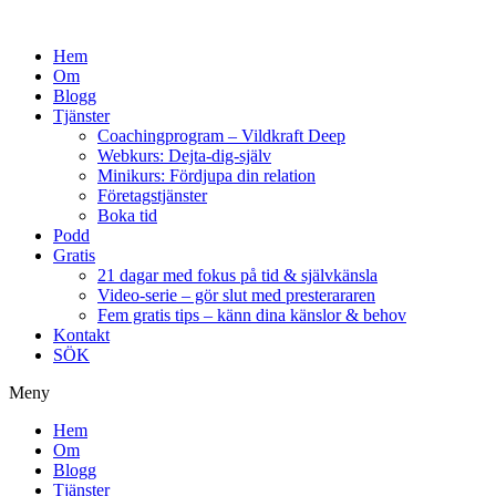
Hem
Om
Blogg
Tjänster
Coachingprogram – Vildkraft Deep
Webkurs: Dejta-dig-själv
Minikurs: Fördjupa din relation
Företagstjänster
Boka tid
Podd
Gratis
21 dagar med fokus på tid & självkänsla
Video-serie – gör slut med presterararen
Fem gratis tips – känn dina känslor & behov
Kontakt
SÖK
Meny
Hem
Om
Blogg
Tjänster