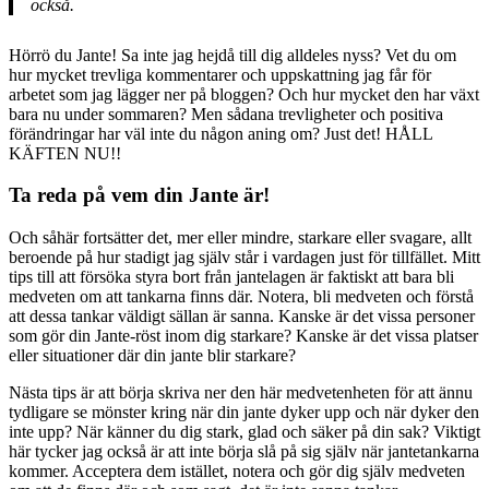
också.
Hörrö du Jante! Sa inte jag hejdå till dig alldeles nyss? Vet du om
hur mycket trevliga kommentarer och uppskattning jag får för
arbetet som jag lägger ner på bloggen? Och hur mycket den har växt
bara nu under sommaren? Men sådana trevligheter och positiva
förändringar har väl inte du någon aning om? Just det! HÅLL
KÄFTEN NU!!
Ta reda på vem din Jante är!
Och såhär fortsätter det, mer eller mindre, starkare eller svagare, allt
beroende på hur stadigt jag själv står i vardagen just för tillfället. Mitt
tips till att försöka styra bort från jantelagen är faktiskt att bara bli
medveten om att tankarna finns där. Notera, bli medveten och förstå
att dessa tankar väldigt sällan är sanna. Kanske är det vissa personer
som gör din Jante-röst inom dig starkare? Kanske är det vissa platser
eller situationer där din jante blir starkare?
Nästa tips är att börja skriva ner den här medvetenheten för att ännu
tydligare se mönster kring när din jante dyker upp och när dyker den
inte upp? När känner du dig stark, glad och säker på din sak? Viktigt
här tycker jag också är att inte börja slå på sig själv när jantetankarna
kommer. Acceptera dem istället, notera och gör dig själv medveten