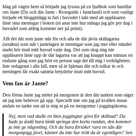
Idag på vägen hem så började jag lyssna på en ljudbok som handlar
om Jante (Du och din Jante - Reseguide i Janteland) och som vanligt
började ett blogginlägg ta fart i huvudet i takt med att uppläsaren
läste sina meningar i boken (ni anar inte hur många jag gör per dag i
huvudet som aldrig kommer ner på pränt).
Allt det där som jante står för och alla de där jävla skitlagarna
(ursäkta) som står i jantelagen är meningar som jag mer eller mindre
starkt hör inuti mitt huvud varje dag. Det som slog mig när
uppläsaren läste upp de där lagarna var att jag knappt kan minnas en
endaste gång som jag hört en person sagt det till mig i verkligheten.
Inte ordagrant i alla fall, men så är hjärnan där och tolkar in och
meningen får exakt samma betydelse inuti mitt huvud.
Vem fan är Jante?
Den första Jante jag möter på morgonen är den där tanken som säger
att jag inte behöver gå upp. Speciellt inte om jag på kvällen innan
andats en tanke om att ta mig ut på en morgontur i joggingskorna.
Nej, men vad skulle en liten joggingtur göra för skillnad? Du
hade ju ändå bara tänkt springa den korta rundan, den kommer
ju inte ge någonting. Och du bara försöker vara en sån där
morgonpigg jävel, känner du inte hur trött du är egentligen? Sen