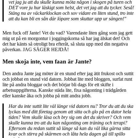
vet jag ju att du skulle kunna möta någon i skogen på turen och
DET vore ju hur läskigt som helst, det vet jag att du tycker. Seså!
Stäng nu av väckarklockan och sov vidare en liten stund, tro inte
att du kan bli en sån där löpare som skuttar upp ur sängen!"
Men fuck off Jante! Vet du vad? Varendaste liten gång som jag gett
mig ut på en morgontur i joggingskorna så har jag älskat det! Och
det har känts så otroligt bra efteråt, så sluta upp med din negativa
påverkan. JAG SÄGER HEJDÅ!
Men skoja inte, vem faan är Jante?
Den andra Jante jag möter är en stund efter jag ätit frukost och suttit
och jobbat en stund vid datorn. Jobbat lite med bloggen, surfat runt
lite på andra bloggar och det börjar bli dags för ett skifte i
arbetsuppgifterna. Kanske städa lite, fixa någonting i trädgården
eller kanske åka och jobba på mitt andra jobb.
Har du inte suttit lite väl länge vid datorn nu? Tror du att du ska
lyckas med ditt företag genom att sitta och glo på en dator hela
tiden? Vem skulle läsa och bry sig om det du skriver? Och vem
skulle kunna tro att du kan någonting om träning och terapi?
Eftersom du redan suttit så länge så kan du väl lika gärna sitta
kvar och stirra på skärmen och låta hela dagen gå till spillo