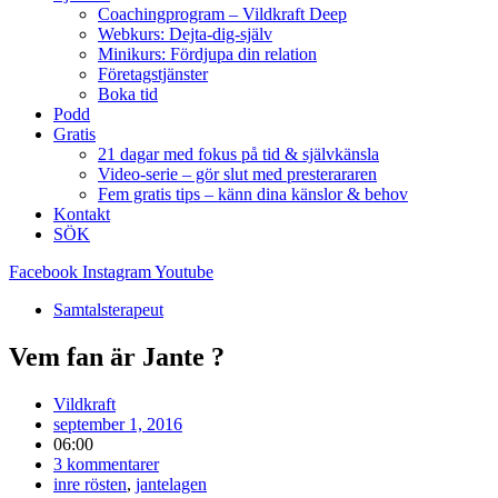
Coachingprogram – Vildkraft Deep
Webkurs: Dejta-dig-själv
Minikurs: Fördjupa din relation
Företagstjänster
Boka tid
Podd
Gratis
21 dagar med fokus på tid & självkänsla
Video-serie – gör slut med presterararen
Fem gratis tips – känn dina känslor & behov
Kontakt
SÖK
Facebook
Instagram
Youtube
Samtalsterapeut
Vem fan är Jante ?
Vildkraft
september 1, 2016
06:00
3 kommentarer
inre rösten
,
jantelagen