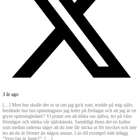
3 år ago
[…] Men hur skulle det se ut om jag gick runt, trodde på mig själv,
berättade hur bra spinningpass jag leder på fredagar och att jag är en
grym spinningledare? Vi pratar om att älska oss själva, tro på våra
förmågor och stärka vår självkänsla. Samtidigt finns det en kultur
som mellan raderna säger att du inte får sticka ut för mycket och inte
tro att du är förmer än någon annan. Läs till exempel mitt inlägg
”Vem fan är Jante?”. […]