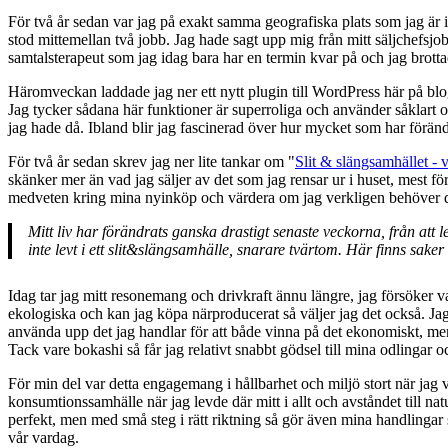
För två år sedan var jag på exakt samma geografiska plats som jag är 
stod mittemellan två jobb. Jag hade sagt upp mig från mitt säljchefsjob
samtalsterapeut som jag idag bara har en termin kvar på och jag brot
Häromveckan laddade jag ner ett nytt plugin till WordPress här på blog
Jag tycker sådana här funktioner är superroliga och använder såklart
jag hade då. Ibland blir jag fascinerad över hur mycket som har förändr
För två år sedan skrev jag ner lite tankar om "
Slit & slängsamhället - 
skänker mer än vad jag säljer av det som jag rensar ur i huset, mest fö
medveten kring mina nyinköp och värdera om jag verkligen behöver de
Mitt liv har förändrats ganska drastigt senaste veckorna, från att l
inte levt i ett slit&slängsamhälle, snarare tvärtom. Här finns s
Idag tar jag mitt resonemang och drivkraft ännu längre, jag försöker v
ekologiska och kan jag köpa närproducerat så väljer jag det också. Jag
använda upp det jag handlar för att både vinna på det ekonomiskt, men
Tack vare bokashi så får jag relativt snabbt gödsel till mina odlingar o
För min del var detta engagemang i hållbarhet och miljö stort när jag v
konsumtionssamhälle när jag levde där mitt i allt och avståndet till natu
perfekt, men med små steg i rätt riktning så gör även mina handlingar sk
vår vardag.