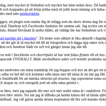
idag, men mycket är förändrat och mycket har hänt sedan dess. Då hade ja
b och hoppades på att börja jobba med ett jobb inom träning och hälsa se
tades med min
mörkerrädsla
.
gen, ett plugin som mailar dig de inlägg som du skrev denna dag för ett 
 också Timehop och Facebooks funktion för samma sak. Jag tycker om at
ats, ibland förvånad åt andra hållet, att väldigt lite har förändrats och 
vad innebär det i längden
". Ett ämne som såklart är lika aktuellt i dagslä
r att det går åt så mycket tid till att fotografera och lägga upp saker o
m och funderar både en och två gånger innan jag slår till.
eva mitt i Stockholm och ekorrhjulet så har mitt fokus flyttats till ett h
aker sparade ÖVERALLT. Både användbara saker och mindre praktiska sa
ara medveten om mina matinköp för jag hoppas och tror att det ger ett m
 odlar en hel del och kommer odla ännu mer till nästa år nu när jag fått
 framförallt för att minska slöseriet på resurser. Jag sopsorterar mina 
ch skapar ny och energirik jord att odla mina grödor i.
ar liten, men jag tappade det mer och mer under mina år i stadslivet. För 
ren blev större. Nu när jag är tillbaka på landet känns det så himla själv
illnad. Jag vill gärna sprida denna inspiration till fler och kanske dyke