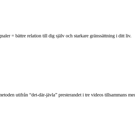
r = bättre relation till dig själv och starkare gränssättning i ditt liv.
 metoden utifrån “det-där-jävla” presterandet i tre videos tillsammans med 