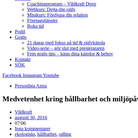
Coachingprogram – Vildkraft Deep
Webkurs: Dejta-dig-själv
Minikurs: Fördjupa din relation
Företagstjänster
Boka tid
Podd
Gratis
21 dagar med fokus på tid & självkänsla
Video-serie – gör slut med presterararen
Fem gratis tips – känn dina känslor & behov
Kontakt
SÖK
Facebook
Instagram
Youtube
Personliga Anna
Medvetenhet kring hållbarhet och miljöp
Vildkraft
augusti 30, 2016
07:06
Inga kommentarer
ekologiskt
,
hållbarhet
,
odling