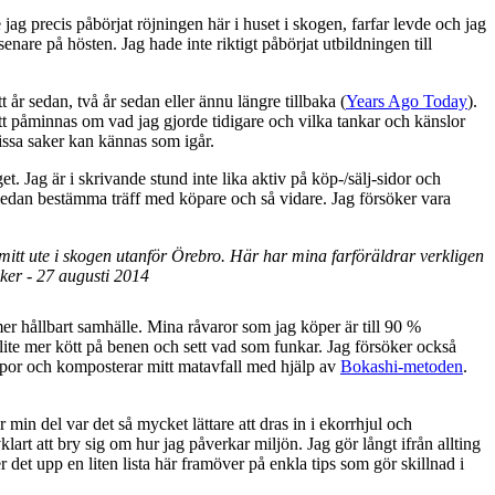
g precis påbörjat röjningen här i huset i skogen, farfar levde och jag
nare på hösten. Jag hade inte riktigt påbörjat utbildningen till
år sedan, två år sedan eller ännu längre tillbaka (
Years Ago Today
).
t påminnas om vad jag gjorde tidigare och vilka tankar och känslor
vissa saker kan kännas som igår.
get. Jag är i skrivande stund inte lika aktiv på köp-/sälj-sidor och
ch sedan bestämma träff med köpare och så vidare. Jag försöker vara
us mitt ute i skogen utanför Örebro. Här har mina farföräldrar verkligen
ker - 27 augusti 2014
er hållbart samhälle. Mina råvaror som jag köper är till 90 %
 lite mer kött på benen och sett vad som funkar. Jag försöker också
sopor och komposterar mitt matavfall med hjälp av
Bokashi-metoden
.
min del var det så mycket lättare att dras in i ekorrhjul och
klart att bry sig om hur jag påverkar miljön. Jag gör långt ifrån allting
r det upp en liten lista här framöver på enkla tips som gör skillnad i