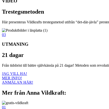
VIDEO
Trestegsmetoden
Här presenteras Vildkrafts trestegsmetod utifrån “det-där-jävla” prester
03
UTMANING
21 dagar
Från tidsbrist till bättre självkänsla på 21 dagar! Metoden som revoluti
JAG VILL HA!
MER INFO!
ANMÄLAN HÄR!
Mer från Anna Vildkraft:
01