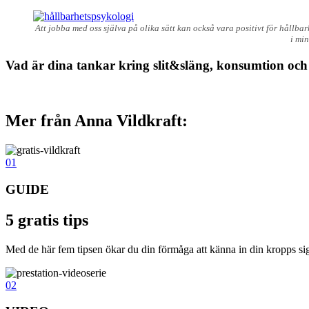
Att jobba med oss själva på olika sätt kan också vara positivt för hållba
i mi
Vad är dina tankar kring slit&släng, konsumtion och
Mer från Anna Vildkraft:
01
GUIDE
5 gratis tips
Med de här fem tipsen ökar du din förmåga att känna in din kropps signale
02