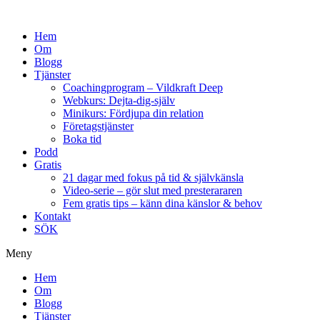
Hem
Om
Blogg
Tjänster
Coachingprogram – Vildkraft Deep
Webkurs: Dejta-dig-själv
Minikurs: Fördjupa din relation
Företagstjänster
Boka tid
Podd
Gratis
21 dagar med fokus på tid & självkänsla
Video-serie – gör slut med presterararen
Fem gratis tips – känn dina känslor & behov
Kontakt
SÖK
Meny
Hem
Om
Blogg
Tjänster